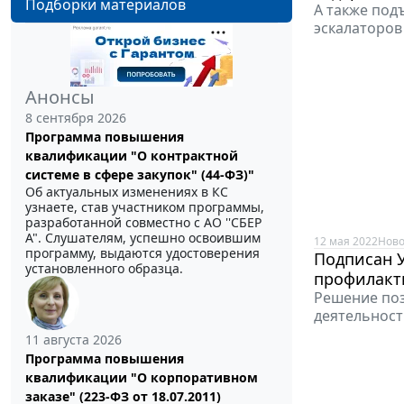
Подборки материалов
А также под
эскалаторов
Анонсы
8 сентября 2026
Программа повышения
квалификации "О контрактной
системе в сфере закупок" (44-ФЗ)"
Об актуальных изменениях в КС
узнаете, став участником программы,
разработанной совместно с АО ''СБЕР
А". Слушателям, успешно освоившим
12 мая 2022
Ново
программу, выдаются удостоверения
Подписан 
установленного образца.
профилакт
Решение поз
деятельност
11 августа 2026
Программа повышения
квалификации "О корпоративном
заказе" (223-ФЗ от 18.07.2011)