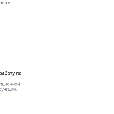
ров и
работу по
упционной
функций.