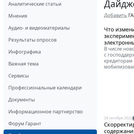
Дайдже
Аналитические статьи
Добавить
ГА
Мнения
Аудио- и видеоматериалы
Что измени
эксперимен
Результаты опросов
электронны
В числе нов
Инфографика
с господдер
кредиторам
Важная тема
мобилизова
Сервисы
Профессиональные календари
Документы
Информационное партнерство
28 октября 2022
Форум Гарант
Скорректи
содержани