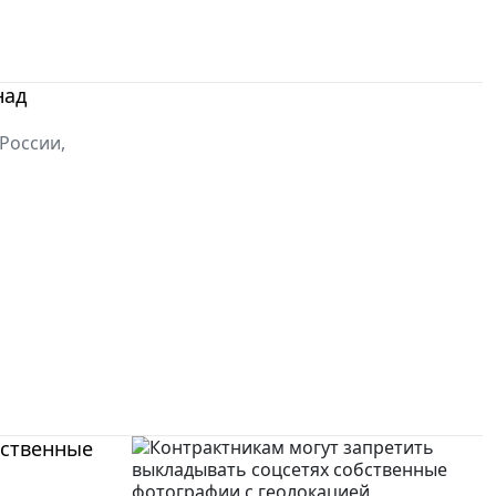
над
России,
бственные