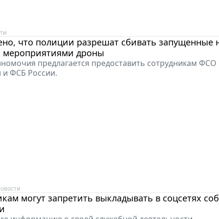
ти
ено, что полиции разрешат сбивать запущенные 
 мероприятиями дроны
лномочия предлагается предоставить сотрудникам ФСО 
 и ФСБ России.
овости
кам могут запретить выкладывать в соцсетях со
и
ую информацию о своей служебной деятельности.