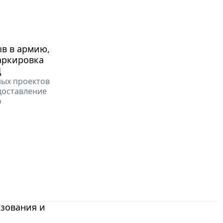
ыв в армию,
аркировка
Д
ных проектов
доставление
о
зования и