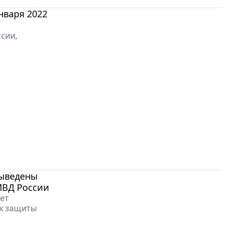
нваря 2022
сии,
выведены
МВД России
ет
ях защиты