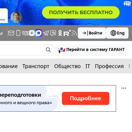
м
Войти
Eng
Перейти в систему ГАРАНТ
ование
Транспорт
Общество
IT
Профессия
П