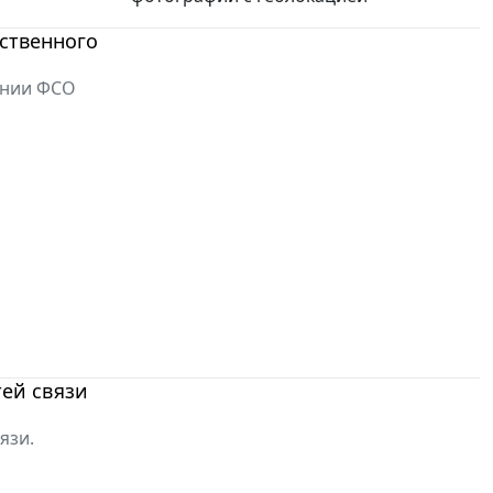
ственного
ении ФСО
тей связи
язи.