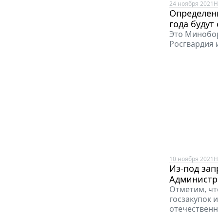
24 ноября 2021
Н
Определены
года будут
Это Минобор
Росгвардия 
10 ноября 2021
Н
Из-под за
Администр
Отметим, чт
госзакупок 
отечественн