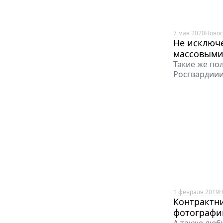
7 мая 2020
Новос
Не исключ
массовыми
Такие же по
Росгвардиии
1 февраля 2019
Н
Контрактни
фотографи
А также люб