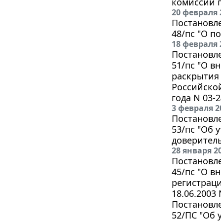
комиссии п
20 февраля 
Постановле
48/пс "О п
18 февраля 
Постановле
51/пс "О в
раскрытия
Российской
года N 03-2
3 февраля 2
Постановле
53/пс "Об
доверител
28 января 2
Постановле
45/пс "О в
регистраци
18.06.2003 
Постановле
52/ПС "Об