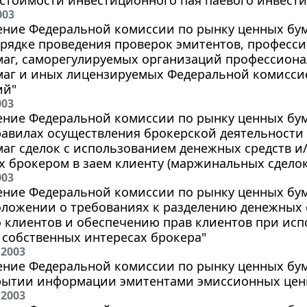
003
ние Федеральной комиссии по рынку ценных бумаг
орядке проведения проверок эмитентов, професс
маг, саморегулируемых организаций профессиона
маг и иных лицензируемых Федеральной комисси
ий"
003
ние Федеральной комиссии по рынку ценных бумаг 
равилах осуществления брокерской деятельности
аг сделок с использованием денежных средств и
 брокером в заем клиенту (маржинальных сделок
003
ние Федеральной комиссии по рынку ценных бумаг 
оложении о требованиях к разделению денежных 
о клиентов и обеспечению прав клиентов при ис
 собственных интересах брокера"
 2003
ние Федеральной комиссии по рынку ценных бумаг
крытии информации эмитентами эмиссионных цен
 2003