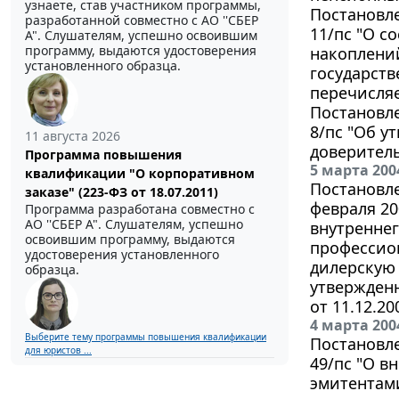
узнаете, став участником программы,
Постановле
разработанной совместно с АО ''СБЕР
11/пс "О с
А". Слушателям, успешно освоившим
программу, выдаются удостоверения
накоплени
установленного образца.
государств
перечисля
Постановле
8/пс "Об 
11 августа 2026
доверител
Программа повышения
5 марта 200
квалификации "О корпоративном
Постановл
заказе" (223-ФЗ от 18.07.2011)
февраля 20
Программа разработана совместно с
АО ''СБЕР А". Слушателям, успешно
внутреннег
освоившим программу, выдаются
профессио
удостоверения установленного
дилерскую 
образца.
утвержден
от 11.12.20
4 марта 200
Выберите тему программы повышения квалификации
Постановле
для юристов ...
49/пс "О 
эмитентам