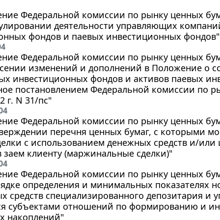
ние Федеральной комиссии по рынку ценных бумаг
егулировании деятельности управляющих компан
онных фондов и паевых инвестиционных фондов"
04
ние Федеральной комиссии по рынку ценных бумаг
есении изменений и дополнений в Положение о со
ых инвестиционных фондов и активов паевых ин
ное постановлением Федеральной комиссии по ры
2 г. N 31/пс"
04
ние Федеральной комиссии по рынку ценных бумаг
тверждении перечня ценных бумаг, с которыми м
делки с использованием денежных средств и/или
 заем клиенту (маржинальные сделки)"
04
ние Федеральной комиссии по рынку ценных бумаг
рядке определения и минимальных показателях н
ых средств специализированного депозитария и 
я субъектами отношений по формированию и ин
х накоплений"