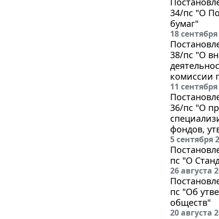
Постановле
34/пс "О П
бумаг"
18 сентября
Постановле
38/пс "О в
деятельно
комиссии п
11 сентября
Постановле
36/пс "О п
специализ
фондов, ут
5 сентября 
Постановле
пс "О Стан
26 августа 
Постановле
пс "Об утв
обществ"
20 августа 