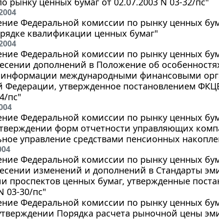
о рынку ценных бумаг от 02.07.2003 N 03-32/пс"
2004
ние Федеральной комиссии по рынку ценных бумаг
орядке квалификации ценных бумаг"
2004
ние Федеральной комиссии по рынку ценных бумаг
несении дополнений в Положение об особенностя
 информации международными финансовыми орг
 Федерации, утвержденное постановлением ФКЦБ 
4/пс"
004
ние Федеральной комиссии по рынку ценных бумаг
 утверждении форм отчетности управляющих ком
ьное управление средствами пенсионных накопле
004
ние Федеральной комиссии по рынку ценных бумаг
несении изменений и дополнений в Стандарты эм
и проспектов ценных бумаг, утвержденные пост
N 03-30/пс"
ние Федеральной комиссии по рынку ценных бумаг
 утверждении Порядка расчета рыночной цены эм