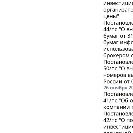
инвестици
организат
цены"
Постановле
44/пс "О в
бумаг от 3
бумаг инфо
использова
брокером с
Постановле
50/пс "О в
номеров в
России от 0
26 ноября 2
Постановле
41/пс "Об 
компании 
Постановле
42/пс "О п
инвестици
расчетной