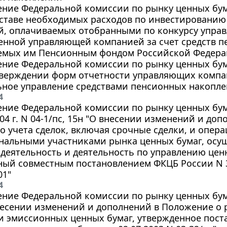
ние Федеральной комиссии по рынку ценных бумаг
оставе необходимых расходов по инвестированию
й, оплачиваемых отобранными по конкурсу упр
енной управляющей компанией за счет средств 
емых им Пенсионным фондом Российской Федера
ние Федеральной комиссии по рынку ценных бумаг
утверждении форм отчетности управляющих комп
ьное управление средствами пенсионных накопле
4
ение Федеральной комиссии по рынку ценных бум
04 г. N 04-1/пс, 15н "О внесении изменений и до
о учета сделок, включая срочные сделки, и опер
нальными участниками рынка ценных бумаг, осу
деятельность и деятельность по управлению це
ный совместным постановлением ФКЦБ России N 
01"
4
ние Федеральной комиссии по рынку ценных бумаг
внесении изменений и дополнений в Положение о
и эмиссионных ценных бумаг, утвержденное пос