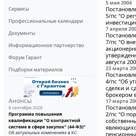
5 мая 2004
Сервисы
Постановле
5/пс "О р
Профессиональные календари
инвестици
7 апреля 20
Документы
Постановле
7/пс "О вн
Информационное партнерство
акционерн
утвержден
Форум Гарант
августа 200
23 марта 20
Подборки материалов
Постановле
4/пс "Об у
сделки и с
брокером в
Анонсы
17 марта 20
Постановле
8 сентября 2026
2/пс "О по
Программа повышения
собственн
квалификации "О контрактной
системе в сфере закупок" (44-ФЗ)"
являющихс
Об актуальных изменениях в КС
пенсионны