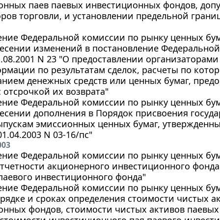
онных паев паевых инвестиционных фондов, доп
оров торговли, и установлении предельной гран
ние Федеральной комиссии по рынку ценных бумаг
несении изменений в постановление Федерально
1.08.2001 N 23 "О предоставлении организаторам
рмации по результатам сделок, расчеты по кото
нием денежных средств или ценных бумаг, пред
 отсрочкой их возврата"
ние Федеральной комиссии по рынку ценных бумаг
несении дополнения в Порядок присвоения госуд
ыпускам эмиссионных ценных бумаг, утвержденн
1.04.2003 N 03-16/пс"
003
ние Федеральной комиссии по рынку ценных бумаг
отчетности акционерного инвестиционного фонд
паевого инвестиционного фонда"
ние Федеральной комиссии по рынку ценных бумаг
орядке и сроках определения стоимости чистых 
онных фондов, стоимости чистых активов паевы
 стоимости инвестиционного пая паевого инвест