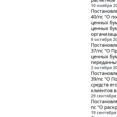
10 ноября 2
Постановле
40/пс "О п
ценных бу
ценных бу
организац
9 октября 2
Постановле
37/пс "О П
ценных бум
переданных
2 октября 2
Постановле
39/пс "О П
средств ег
клиентов в
29 сентября
Постановле
пс "О рас
19 сентября