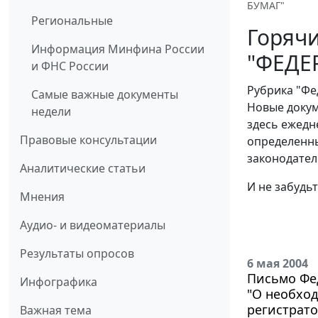
БУМАГ"
Региональные
Горячи
Информация Минфина России
"ФЕДЕ
и ФНС России
Рубрика "Фе
Самые важные документы
Новые докум
недели
здесь ежедн
Правовые консультации
определенны
законодател
Аналитические статьи
И не забудь
Мнения
Аудио- и видеоматериалы
Результаты опросов
6 мая 2004
Письмо Фед
Инфографика
"О необход
регистрато
Важная тема