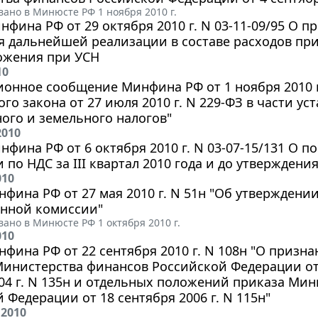
ано в Минюсте РФ 1 ноября 2010 г.
фина РФ от 29 октября 2010 г. N 03-11-09/95 О п
я дальнейшей реализации в составе расходов пр
ожения при УСН
10
онное сообщение Минфина РФ от 1 ноября 2010 
го закона от 27 июля 2010 г. N 229-ФЗ в части у
ого и земельного налогов"
2010
фина РФ от 6 октября 2010 г. N 03-07-15/131 О п
 по НДС за III квартал 2010 года и до утвержден
010
фина РФ от 27 мая 2010 г. N 51н "Об утверждени
онной комиссии"
ано в Минюсте РФ 1 октября 2010 г.
010
фина РФ от 22 сентября 2010 г. N 108н "О призн
инистерства финансов Российской Федерации от 2
04 г. N 135н и отдельных положений приказа Ми
 Федерации от 18 сентября 2006 г. N 115н"
 2010