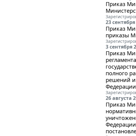
Приказ Мин
Министерст
Зарегистриров
23 сентября
Приказ Мин
приказы М
Зарегистриров
3 сентября 
Приказ Мин
регламент
государств
полного р
решений и
Федерации
Зарегистриров
26 августа 
Приказ Мин
нормативн
уничтожен
Федерации 
постановле