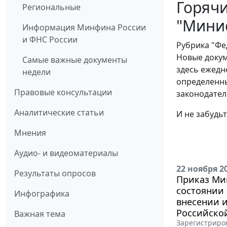
Горячи
Региональные
"Мини
Информация Минфина России
и ФНС России
Рубрика "Фе
Новые докум
Самые важные документы
здесь ежедн
недели
определенны
Правовые консультации
законодател
Аналитические статьи
И не забудь
Мнения
Аудио- и видеоматериалы
22 ноября 2
Результаты опросов
Приказ Мин
состоянии 
Инфографика
внесении 
Российско
Важная тема
Зарегистриров