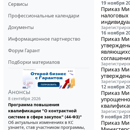
19 ноября 2
Сервисы
Приказ Мин
налоговых 
Профессиональные календари
индивидуа
Документы
Зарегистриров
16 ноября 2
Приказ Мин
Информационное партнерство
утверждени
Форум Гарант
являющихс
соглашени
Подборки материалов
Зарегистриров
Приказ Мин
утвержден
Зарегистриров
12 ноября 2
Анонсы
Приказ Мин
8 сентября 2026
упрощенно
Программа повышения
квалификац
квалификации "О контрактной
Зарегистриров
9 ноября 20
системе в сфере закупок" (44-ФЗ)"
Приказ Мин
Об актуальных изменениях в КС
узнаете, став участником программы,
Министерст