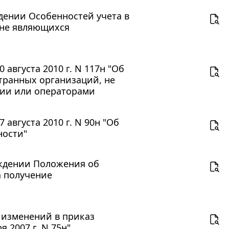
ждении Особенностей учета в
 не являющихся
августа 2010 г. N 117н "Об
транных организаций, не
ции или операторами
августа 2010 г. N 90н "Об
ности"
рждении Положения об
а получение
и изменений в приказ
 2007 г. N 75н"