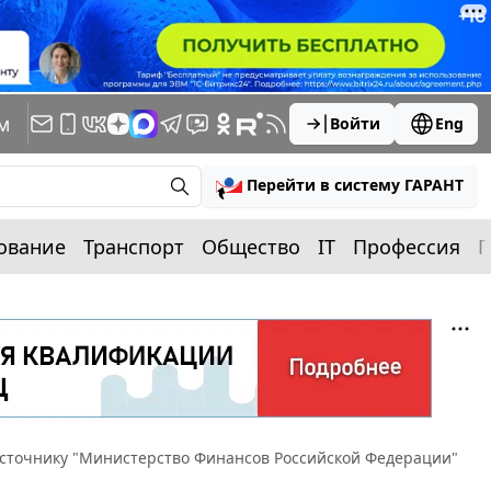
м
Войти
Eng
Перейти в систему ГАРАНТ
ование
Транспорт
Общество
IT
Профессия
П
источнику "Министерство Финансов Российской Федерации"