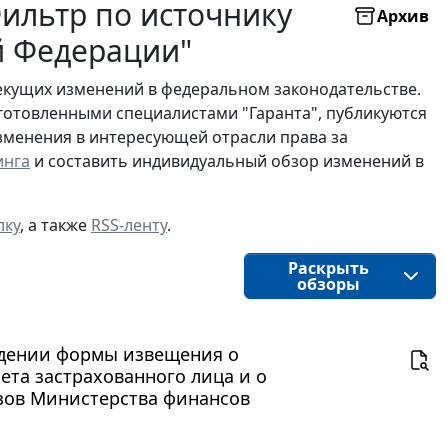
ильтр по источнику
Архив
й Федерации"
екущих изменений в федеральном законодательстве.
готовленными специалистами "Гаранта", публикуются
изменения в интересующей отрасли права за
инга
и составить индивидуальный обзор изменений в
лку
, а также
RSS-ленту
.
Раскрыть
обзоры
рждении формы извещения о
ета застрахованного лица и о
зов Министерства финансов