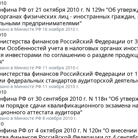
010
фина РФ от 21 октября 2010 г. N 129н "Об утвер
органах физических лиц - иностранных граждан,
льными предпринимателями"
ано в Минюсте РФ 16 ноября 2010 г.
010
истерства финансов Российский Федерации от 30 
и Особенностей учета в налоговых органах инос
я инвесторами по соглашению о разделе продук
я"
ано в Минюсте РФ 11 ноября 2010 г.
истерства финансов Российский Федерации от 17 
ии федеральных стандартов аудиторской деятель
ано в Минюсте РФ 11 ноября 2010 г.
010
фина РФ от 30 сентября 2010 г. N 118н "Об утве
м порядке сдачи квалификационного экзамена н
ионного аттестата аудитора"
ано в Минюсте РФ 8 ноября 2010 г.
10
фина РФ от 4 октября 2010 г. N 120н "О внесени
ва финансов Российской Федерации от 4 сентября