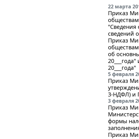
22 марта 20
Приказ Мин
обществами
"Сведения 
сведений о
Приказ Мин
обществами
об основны
20___года"
20___года"
5 февраля 2
Приказ Мин
утвержден
3-НДФЛ) и 
3 февраля 2
Приказ Мин
Министерст
формы нало
заполнени
Приказ Мин