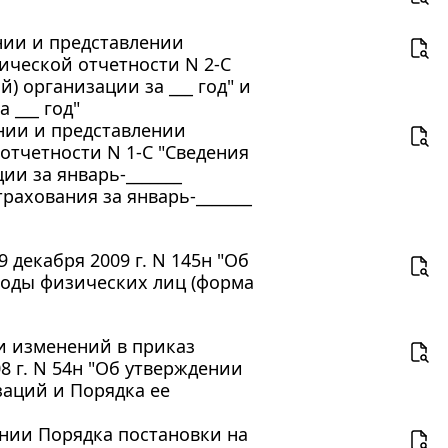
ении и представлении
ической отчетности N 2-С
) организации за ___ год" и
 ___ год"
ении и представлении
тчетности N 1-С "Сведения
и за январь-_______
рахования за январь-_______
декабря 2009 г. N 145н "Об
ходы физических лиц (форма
ии изменений в приказ
 г. N 54н "Об утверждении
заций и Порядка ее
ении Порядка постановки на