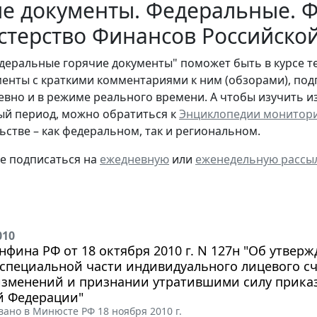
е документы. Федеральные. Ф
стерство Финансов Российско
деральные горячие документы" поможет быть в курсе т
енты с краткими комментариями к ним (обзорами), под
евно и в режиме реального времени. А чтобы изучить 
й период, можно обратиться к
Энциклопедии монитор
ьстве – как федеральном, так и региональном.
те подписаться на
ежедневную
или
еженедельную рассы
010
фина РФ от 18 октября 2010 г. N 127н "Об утве
специальной части индивидуального лицевого сч
изменений и признании утратившими силу прика
й Федерации"
ано в Минюсте РФ 18 ноября 2010 г.