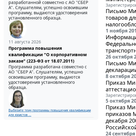
разработанной совместно с АО ''СБЕР
Зарегистриров
А". Слушателям, успешно освоившим
Письмо Мин
программу, выдаются удостоверения
товаров дл
установленного образца.
налогообл
1 ноября 20
Информаци
11 августа 2026
Федерально
Программа повышения
транспортн
квалификации "О корпоративном
26 октября 
заказе" (223-ФЗ от 18.07.2011)
Письмо Мин
Программа разработана совместно с
декларации
АО ''СБЕР А". Слушателям, успешно
8 октября 2
освоившим программу, выдаются
Приказ Мин
удостоверения установленного
образца.
аттестаци
Зарегистриров
5 октября 2
Приказ Мин
Выберите тему программы повышения квалификации
приказов М
для юристов ...
декабря 20
Российской
24 сентября