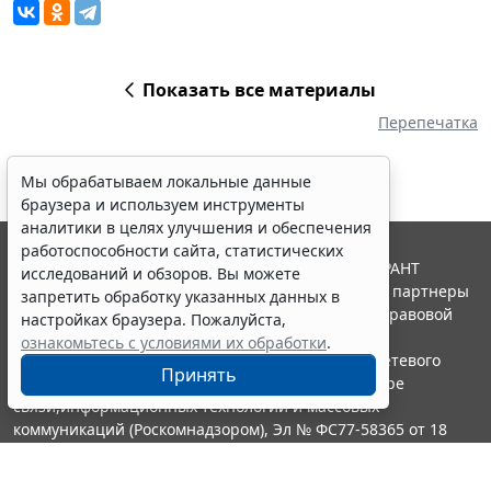
Показать все материалы
Перепечатка
Мы обрабатываем локальные данные
браузера и используем инструменты
аналитики в целях улучшения и обеспечения
работоспособности сайта, статистических
© ООО "НПП "ГАРАНТ-СЕРВИС", 2026. Система ГАРАНТ
исследований и обзоров. Вы можете
выпускается с 1990 года. Компания "Гарант" и ее партнеры
запретить обработку указанных данных в
являются участниками Российской ассоциации правовой
настройках браузера. Пожалуйста,
информации ГАРАНТ.
ознакомьтесь с условиями их обработки
.
Портал ГАРАНТ.РУ зарегистрирован в качестве сетевого
Принять
издания Федеральной службой по надзору в сфере
связи,информационных технологий и массовых
коммуникаций (Роскомнадзором), Эл № ФС77-58365 от 18
июня 2014 года.
16+