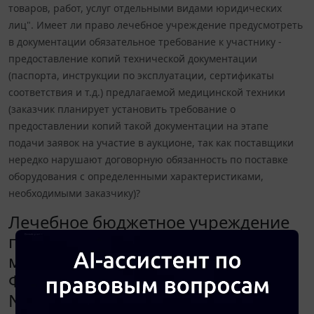
товаров, работ, услуг отдельными видами юридических
лиц". Имеет ли право лечебное учреждение предусмотреть
в документации обязательное требование к участнику -
предоставление копий технической документации
(паспорта, инструкции по эксплуатации, сертификаты
соответствия и т.д.) предлагаемой медицинской техники
(заказчик планирует установить требование о
предоставлении копий такой документации на этапе
подачи заявок на участие в аукционе, так как поставщики
нередко нарушают договорную обязанность по поставке
оборудования с определенными характеристиками,
необходимыми заказчику)?
Лечебное бюджетное учреждение
проводит аукцион на поставку
медицинской техники в рамках
Федерального закона от 18.07.2011
N 223-ФЗ "О закупках товаров,