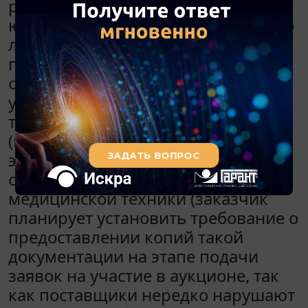
работ, услуг отдельными видами
юридических лиц". Имеет ли право
лечебное учреждение
предусмотреть в документации
обязательное требование к
участнику - предоставление копий
технической документации
(паспорта, инструкции по
эксплуатации, сертификаты
соответствия и т.д.) предлагаемой
медицинской техники (заказчик
планирует установить требование о
предоставлении копий такой
документации на этапе подачи
заявок на участие в аукционе, так
как поставщики нередко нарушают