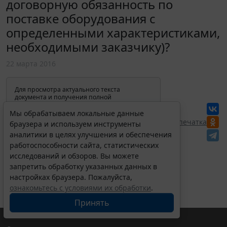
договорную обязанность по
поставке оборудования с
определенными характеристиками,
необходимыми заказчику)?
22 марта 2016
Для просмотра актуального текста
документа и получения полной
информации о вступлении в силу,
изменениях и порядке применения
Мы обрабатываем локальные данные
документа, воспользуйтесь поиском в
Перепечатка
браузера и используем инструменты
Интернет-версии системы ГАРАНТ:
аналитики в целях улучшения и обеспечения
работоспособности сайта, статистических
исследований и обзоров. Вы можете
запретить обработку указанных данных в
настройках браузера. Пожалуйста,
ознакомьтесь с условиями их обработки
.
Принять