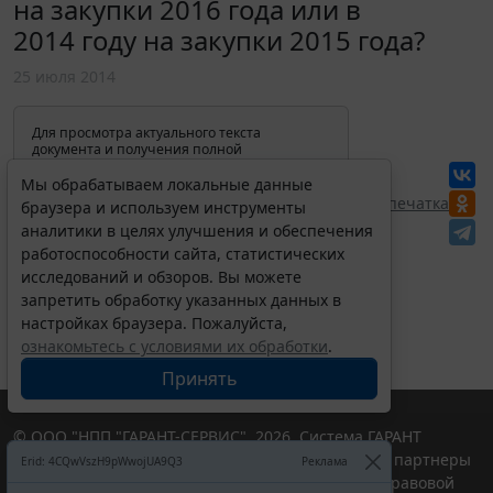
на закупки 2016 года или в
2014 году на закупки 2015 года?
25 июля 2014
Для просмотра актуального текста
документа и получения полной
информации о вступлении в силу,
изменениях и порядке применения
Мы обрабатываем локальные данные
документа, воспользуйтесь поиском в
Перепечатка
браузера и используем инструменты
Интернет-версии системы ГАРАНТ:
аналитики в целях улучшения и обеспечения
работоспособности сайта, статистических
исследований и обзоров. Вы можете
запретить обработку указанных данных в
настройках браузера. Пожалуйста,
ознакомьтесь с условиями их обработки
.
Принять
© ООО "НПП "ГАРАНТ-СЕРВИС", 2026. Система ГАРАНТ
выпускается с 1990 года. Компания "Гарант" и ее партнеры
Erid: 4CQwVszH9pWwojUA9Q3
Реклама
являются участниками Российской ассоциации правовой