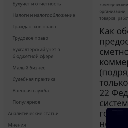
Бухучет и отчетность
коммерческие 
организации, 
Налоги и налогообложение
товаров, рабо
Гражданское право
Как об
Трудовое право
предо
сметно
Бухгалтерский учет в
бюджетной сфере
комме
Малый бизнес
(подря
Судебная практика
только
22 Фед
Военная служба
систем
Популярное
госуда
Аналитические статьи
непри
Мнения