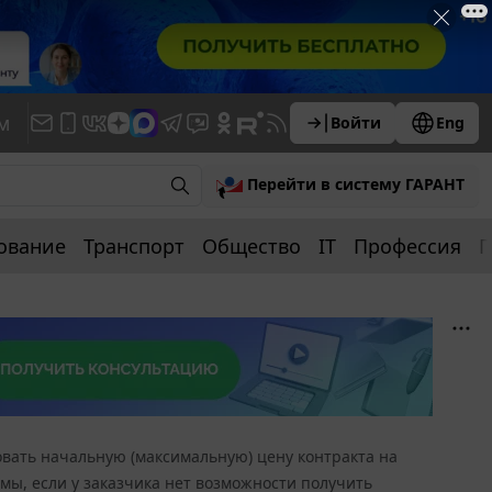
м
Войти
Eng
Перейти в систему ГАРАНТ
ование
Транспорт
Общество
IT
Профессия
П
овать начальную (максимальную) цену контракта на
ы, если у заказчика нет возможности получить