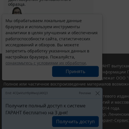
образца.
Мы обрабатываем локальные данные
Выберите тему программы повышения квалификации
браузера и используем инструменты
для юристов ...
аналитики в целях улучшения и обеспечения
работоспособности сайта, статистических
исследований и обзоров. Вы можете
запретить обработку указанных данных в
настройках браузера. Пожалуйста,
ознакомьтесь с условиями их обработки
.
© ООО "НПП "ГАРАНТ-СЕРВИС", 2026. Система ГАРАНТ выпускае
Принять
участниками Российской ассоциации правовой информации Г
Все права на материалы сайта ГАРАНТ.РУ принадлежат ООО "
Полное или частичное воспроизведение материалов возможн
Правила использования портала.
Erid: 4CQwVszH9pWwojUA9Q3
Реклама
Портал ГАРАНТ.РУ зарегистрирован в качестве сетевого изда
надзору в сфере связи,информационных технологий и массо
Получите полный доступ к системе
(Роскомнадзором), Эл № ФС77-58365 от 18 июня 2014 года.
ГАРАНТ бесплатно на 3 дня!
ООО "НПП "ГАРАНТ-СЕРВИС", 119234, г. Москва, тер. Ленинские 
Разработчик ЭПС Система ГАРАНТ – ООО "НПП "
Гарант-Сервис
Получить доступ