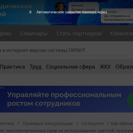
7
Автоматическое закрытие баннера через
Демо
Семинары
Стать партнером
Клиента
Практика
Труд
Социальная сфера
ЖКХ
Образ
алитика
Правовые консультации
Госзакупки
Как обосн
ие неисключительных прав на использование сметной программ