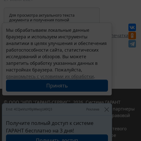
Для просмотра актуального текста
документа и получения полной
информации о вступлении в силу,
изменениях и порядке применения
Мы обрабатываем локальные данные
документа, воспользуйтесь поиском в
Перепечатка
браузера и используем инструменты
Интернет-версии системы ГАРАНТ:
аналитики в целях улучшения и обеспечения
работоспособности сайта, статистических
исследований и обзоров. Вы можете
запретить обработку указанных данных в
настройках браузера. Пожалуйста,
ознакомьтесь с условиями их обработки
.
Принять
© ООО "НПП "ГАРАНТ-СЕРВИС", 2026. Система ГАРАНТ
выпускается с 1990 года. Компания "Гарант" и ее партнеры
Erid: 4CQwVszH9pWwojUA9Q3
Реклама
являются участниками Российской ассоциации правовой
информации ГАРАНТ.
Получите полный доступ к системе
Портал ГАРАНТ.РУ зарегистрирован в качестве сетевого
ГАРАНТ бесплатно на 3 дня!
издания Федеральной службой по надзору в сфере
Получить доступ