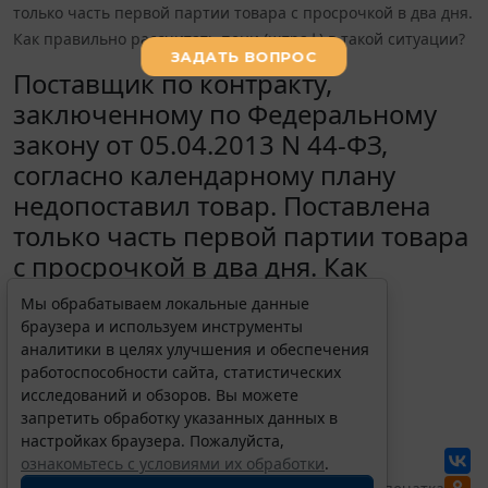
только часть первой партии товара с просрочкой в два дня.
Как правильно рассчитать пени (штраф) в такой ситуации?
Поставщик по контракту,
заключенному по Федеральному
закону от 05.04.2013 N 44-ФЗ,
согласно календарному плану
недопоставил товар. Поставлена
только часть первой партии товара
с просрочкой в два дня. Как
правильно рассчитать пени
Мы обрабатываем локальные данные
(штраф) в такой ситуации?
браузера и используем инструменты
аналитики в целях улучшения и обеспечения
5 июля 2021
работоспособности сайта, статистических
исследований и обзоров. Вы можете
запретить обработку указанных данных в
Для просмотра актуального текста
документа и получения полной
настройках браузера. Пожалуйста,
информации о вступлении в силу,
ознакомьтесь с условиями их обработки
.
изменениях и порядке применения
документа, воспользуйтесь поиском в