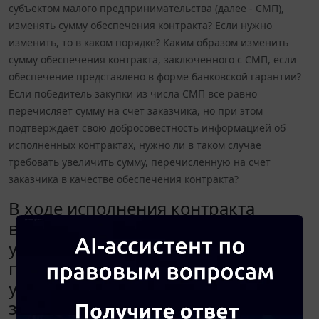
субъектом малого предпринимательства (далее - СМП),
изменять сумму обеспечения контракта? Если нужно
изменить, то в каком порядке? Каким образом изменить
сумму обеспечения контракта, заключенного с СМП, если
обеспечение представлено в форме банковской гарантии?
Если победитель закупки из числа СМП все равно
перечисляет сумму на счет заказчика, но при этом
подтверждает свою добросовестность информацией об
исполненных контрактах, нужно ли в таком случае
требовать увеличить сумму, перечисленную на счет
заказчика в качестве обеспечения контракта?
В ходе исполнения контракта
возникла необходимость
увеличить цену контракта в
пределах 10%. Нужно ли при
увеличении цены контракта,
заключенного с субъектом малого