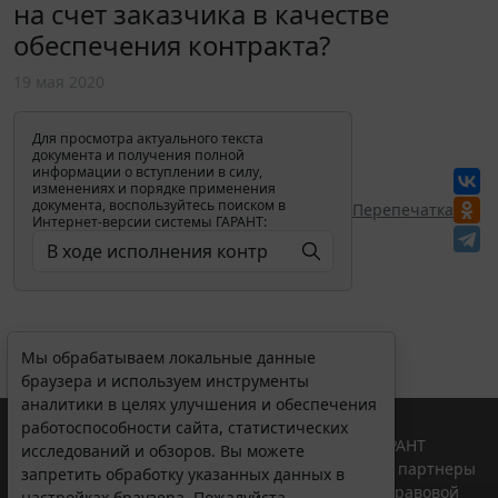
на счет заказчика в качестве
обеспечения контракта?
19 мая 2020
Для просмотра актуального текста
документа и получения полной
информации о вступлении в силу,
изменениях и порядке применения
документа, воспользуйтесь поиском в
Перепечатка
Интернет-версии системы ГАРАНТ:
Мы обрабатываем локальные данные
браузера и используем инструменты
аналитики в целях улучшения и обеспечения
работоспособности сайта, статистических
© ООО "НПП "ГАРАНТ-СЕРВИС", 2026. Система ГАРАНТ
исследований и обзоров. Вы можете
выпускается с 1990 года. Компания "Гарант" и ее партнеры
запретить обработку указанных данных в
являются участниками Российской ассоциации правовой
настройках браузера. Пожалуйста,