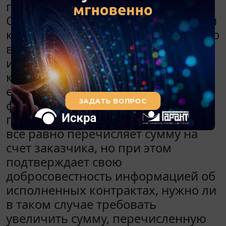
предпринимательства (далее -
СМП), изменять сумму обеспечения
контракта? Если нужно изменить, то
в каком порядке? Каким образом
изменить сумму обеспечения
контракта, заключенного с СМП,
если обеспечение представлено в
форме банковской гарантии? Если
победитель закупки из числа СМП
все равно перечисляет сумму на
счет заказчика, но при этом
подтверждает свою
добросовестность информацией об
исполненных контрактах, нужно ли
в таком случае требовать
увеличить сумму, перечисленную