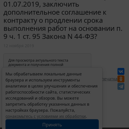
01.07.2019, заключить
дополнительное соглашение к
контракту о продлении срока
выполнения работ на основании п.
9 ч. 1 ст. 95 Закона N 44-ФЗ?
12 ноября 2019
Для просмотра актуального текста
документа и получения полной
информации о вступлении в силу,
изменениях и порядке применения
Мы обрабатываем локальные данные
документа, воспользуйтесь поиском в
Перепечатка
браузера и используем инструменты
Интернет-версии системы ГАРАНТ:
аналитики в целях улучшения и обеспечения
работоспособности сайта, статистических
исследований и обзоров. Вы можете
запретить обработку указанных данных в
настройках браузера. Пожалуйста,
ознакомьтесь с условиями их обработки
.
Принять