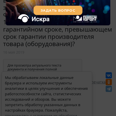
включение в договор поставки,
заключаемый в соответствии с
Федеральным законом от
18.07.2011 N 223-ФЗ, условия о
гарантийном сроке, превышающем
срок гарантии производителя
товара (оборудования)?
16 мая 2019
Для просмотра актуального текста
документа и получения полной
информации о вступлении в силу,
изменениях и порядке применения
Мы обрабатываем локальные данные
документа, воспользуйтесь поиском в
Перепечатка
браузера и используем инструменты
Интернет-версии системы ГАРАНТ:
аналитики в целях улучшения и обеспечения
работоспособности сайта, статистических
исследований и обзоров. Вы можете
запретить обработку указанных данных в
настройках браузера. Пожалуйста,
ознакомьтесь с условиями их обработки
.