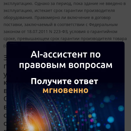
эксплуатацию. Однако за период, пока здание не введено в
эксплуатацию, истекает срок гарантии производителя
оборудования. Правомерно ли включение в договор
поставки, заключаемый в соответствии с Федеральным
законом от 18.07.2011 N 223-ФЗ, условия о гарантийном
сроке, превышающем срок гарантии производителя товара
(оборудования)?
Заказчики включают в договор
поставки и монтажа оборудования
условие о гарантийном сроке,
который начинает течь с момента
ввода здания в эксплуатацию.
Однако за период, пока здание не
введено в эксплуатацию, истекает
срок гарантии производителя
оборудования. Правомерно ли