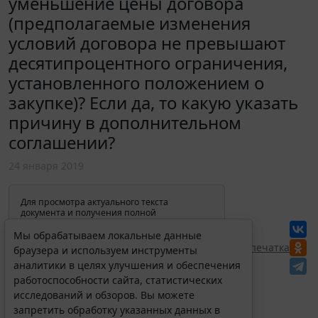
уменьшение цены договора
(предполагаемые изменения
условий договора не превышают
десятипроцентного ограничения,
установленного положением о
закупке)? Если да, то какую указать
причину в дополнительном
соглашении?
24 января 2019
Для просмотра актуального текста
документа и получения полной
информации о вступлении в силу,
изменениях и порядке применения
Мы обрабатываем локальные данные
документа, воспользуйтесь поиском в
Перепечатка
браузера и используем инструменты
Интернет-версии системы ГАРАНТ:
аналитики в целях улучшения и обеспечения
работоспособности сайта, статистических
исследований и обзоров. Вы можете
запретить обработку указанных данных в