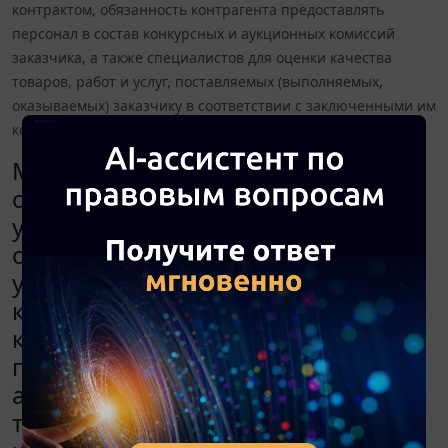
контрактом, обязанность контрагента предоставлять
персонал в состав конкурсных и аукционных комиссий
заказчика, а также специалистов для оценки качества
товаров, работ и услуг, поставляемых (выполняемых,
оказываемых) заказчику в соответствии с заключенными им
контрактами?
Можно ли при проведении
открытого конкурса на оказание
услуг специализированной
организации включать в предмет
услуг, предусмотренных
контрактом, обязанность
контрагента предоставлять
персонал в состав конкурсных и
аукционных комиссий заказчика, а
также специалистов для оценки