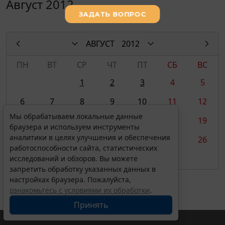
Август 2012
АВГУСТ
2012
ПН
ВТ
СР
ЧТ
ПТ
СБ
ВС
1
2
3
4
5
6
7
8
9
10
11
12
Мы обрабатываем локальные данные
13
14
15
16
17
18
19
браузера и используем инструменты
аналитики в целях улучшения и обеспечения
20
21
22
23
24
25
26
работоспособности сайта, статистических
27
28
29
30
31
исследований и обзоров. Вы можете
запретить обработку указанных данных в
настройках браузера. Пожалуйста,
ознакомьтесь с условиями их обработки
.
Принять