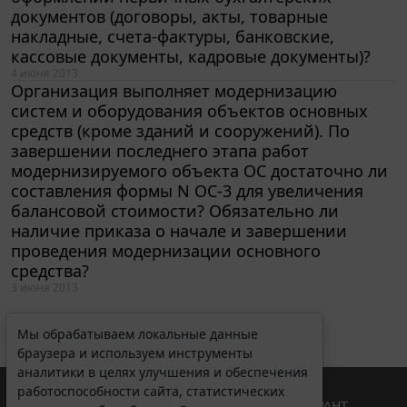
документов (договоры, акты, товарные
накладные, счета-фактуры, банковские,
кассовые документы, кадровые документы)?
4 июня 2013
Организация выполняет модернизацию
систем и оборудования объектов основных
средств (кроме зданий и сооружений). По
завершении последнего этапа работ
модернизируемого объекта ОС достаточно ли
составления формы N ОС-3 для увеличения
Мы обрабатываем локальные данные
балансовой стоимости? Обязательно ли
браузера и используем инструменты
наличие приказа о начале и завершении
аналитики в целях улучшения и обеспечения
проведения модернизации основного
работоспособности сайта, статистических
средства?
исследований и обзоров. Вы можете
3 июня 2013
запретить обработку указанных данных в
настройках браузера. Пожалуйста,
ознакомьтесь с условиями их обработки
.
Принять
© ООО "НПП "ГАРАНТ-СЕРВИС", 2026. Система ГАРАНТ