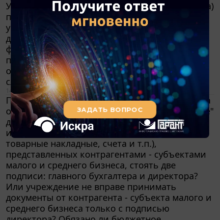
Учетной политикой организации (поставщика)
предусмотрено применение
унифицированных форм первичных учетных
документов. Каковы особенности заполнения
формы ТОРГ-12, ТТН и счетов-фактур? Каков
порядок отражения в бухгалтерском учете
операций по договору поставки в данном
случае?
14 июня 2013
После вступления в силу Федерального закона
от 06.12.2011 N 402-ФЗ "О бухгалтерском учете"
должны ли в счетах-фактурах, первичных и
иных документах (акты выполненных работ,
товарные накладные, счета и т.п.),
представленных контрагентами - субъектами
малого и среднего бизнеса, стоять две
подписи: главного бухгалтера и директора?
Или учреждение не вправе принимать
документы от контрагента - субъекта малого и
среднего бизнеса только с подписью
директора? Обязано ли бюджетное