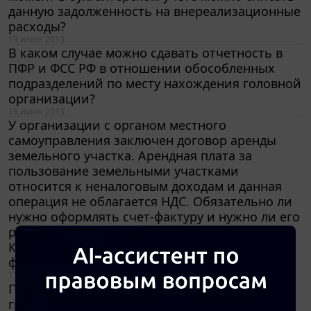
данную задолженность на внереализационные
расходы?
19 июня 2013
В каком случае можно сдавать отчетность в
ПФР и ФСС РФ в отношении обособленных
подразделений по месту нахождения головной
организации?
18 июня 2013
У организации с органом местного
самоуправления заключен договор аренды
земельного участка. Арендная плата за
пользование земельными участками
относится к неналоговым доходам и данная
операция не облагается НДС. Обязательно ли
нужно оформлять счет-фактуру и нужно ли его
регистрировать в книгах покупок и продаж?
Какие санкции предусмотрены, если счет-
фактура не оформлялся?
17 июня 2013
По условиям договора поставки
грузополучателем является третье лицо.