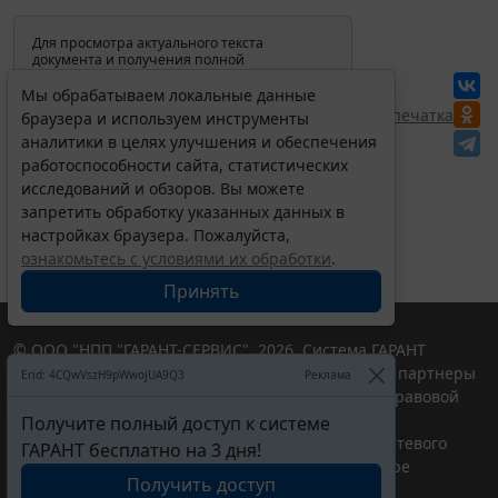
Для просмотра актуального текста
документа и получения полной
информации о вступлении в силу,
изменениях и порядке применения
Мы обрабатываем локальные данные
документа, воспользуйтесь поиском в
Перепечатка
браузера и используем инструменты
Интернет-версии системы ГАРАНТ:
аналитики в целях улучшения и обеспечения
работоспособности сайта, статистических
исследований и обзоров. Вы можете
запретить обработку указанных данных в
настройках браузера. Пожалуйста,
ознакомьтесь с условиями их обработки
.
Принять
© ООО "НПП "ГАРАНТ-СЕРВИС", 2026. Система ГАРАНТ
выпускается с 1990 года. Компания "Гарант" и ее партнеры
Erid: 4CQwVszH9pWwojUA9Q3
Реклама
являются участниками Российской ассоциации правовой
информации ГАРАНТ.
Получите полный доступ к системе
Портал ГАРАНТ.РУ зарегистрирован в качестве сетевого
ГАРАНТ бесплатно на 3 дня!
издания Федеральной службой по надзору в сфере
Получить доступ
связи,информационных технологий и массовых