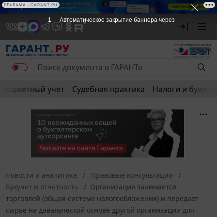
РЕКЛАМА
РЕКЛАМА • GARANT.RU
1
Автоматическое закрытие баннера через
Бюджетный учет
Судебная практика
Налоги и бухуче
Новости и аналитика
Правовые консультации
Бухучет и отчетность
Организация занимается
торговлей (общая система налогообложения) и передает
сырье на давальческой основе другой организации для