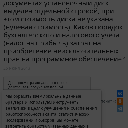
документах установочный диск
выделен отдельной строкой, при
этом стоимость диска не указана
(нулевая стоимость). Каков порядок
бухгалтерского и налогового учета
(налог на прибыль) затрат на
приобретение неисключительных
прав на программное обеспечение?
25 июня 2013
Для просмотра актуального текста
документа и получения полной
информации о вступлении в силу,
изменениях и порядке применения
Мы обрабатываем локальные данные
документа, воспользуйтесь поиском в
Перепечатка
браузера и используем инструменты
Интернет-версии системы ГАРАНТ:
аналитики в целях улучшения и обеспечения
работоспособности сайта, статистических
исследований и обзоров. Вы можете
запретить обработку указанных данных в