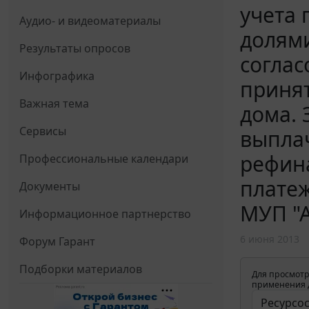
учета 
Аудио- и видеоматериалы
долями
Результаты опросов
соглас
Инфографика
приня
Важная тема
дома. 
Сервисы
выпла
рефин
Профессиональные календари
платеж
Документы
МУП "А
Информационное партнерство
6 июня 2013
Форум Гарант
Подборки материалов
Для просмотр
применения д