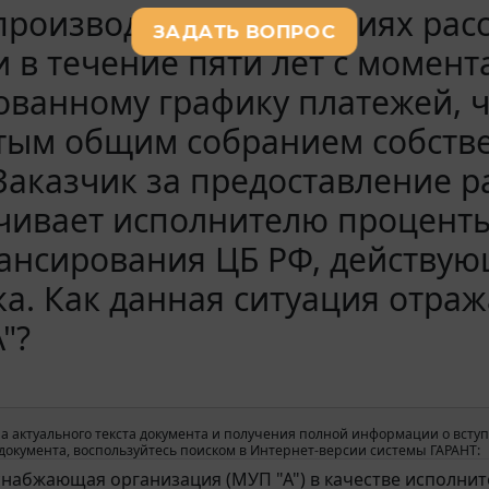
производится на условиях ра
 в течение пяти лет с момент
ованному графику платежей, ч
тым общим собранием собств
Заказчик за предоставление 
чивает исполнителю проценты
ансирования ЦБ РФ, действую
а. Как данная ситуация отраж
"?
а актуального текста документа и получения полной информации о вступ
окумента, воспользуйтесь поиском в Интернет-версии системы ГАРАНТ: