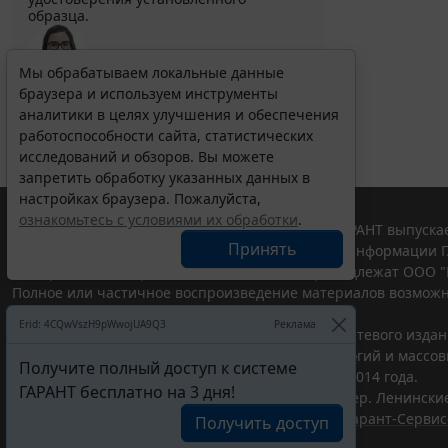
образца.
Мы обрабатываем локальные данные
браузера и используем инструменты
Выберите тему программы повышения квалификации
для юристов ...
аналитики в целях улучшения и обеспечения
работоспособности сайта, статистических
исследований и обзоров. Вы можете
запретить обработку указанных данных в
настройках браузера. Пожалуйста,
ознакомьтесь с условиями их обработки
.
© ООО "НПП "ГАРАНТ-СЕРВИС", 2026. Система ГАРАНТ выпускае
Принять
участниками Российской ассоциации правовой информации Г
Все права на материалы сайта ГАРАНТ.РУ принадлежат ООО "
Полное или частичное воспроизведение материалов возможн
Правила использования портала.
Erid: 4CQwVszH9pWwojUA9Q3
Реклама
Портал ГАРАНТ.РУ зарегистрирован в качестве сетевого изда
надзору в сфере связи,информационных технологий и массо
Получите полный доступ к системе
(Роскомнадзором), Эл № ФС77-58365 от 18 июня 2014 года.
ГАРАНТ бесплатно на 3 дня!
ООО "НПП "ГАРАНТ-СЕРВИС", 119234, г. Москва, тер. Ленинские 
Разработчик ЭПС Система ГАРАНТ – ООО "НПП "
Гарант-Сервис
Получить доступ