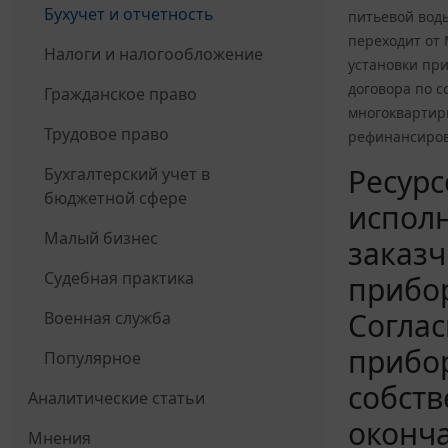
Бухучет и отчетность
питьевой вод
переходит от
Налоги и налогообложение
установки при
договора по 
Гражданское право
многоквартир
Трудовое право
рефинансирова
Ресурс
Бухгалтерский учет в
бюджетной сфере
исполн
Малый бизнес
заказч
Судебная практика
прибор
Соглас
Военная служба
прибор
Популярное
собст
Аналитические статьи
оконча
Мнения