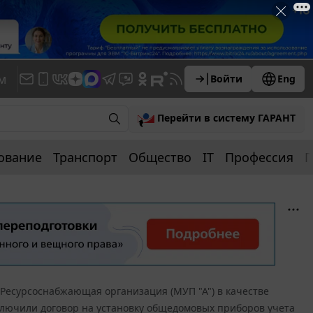
м
Войти
Eng
Перейти в систему ГАРАНТ
ование
Транспорт
Общество
IT
Профессия
П
Ресурсоснабжающая организация (МУП "А") в качестве
ключили договор на установку общедомовых приборов учета