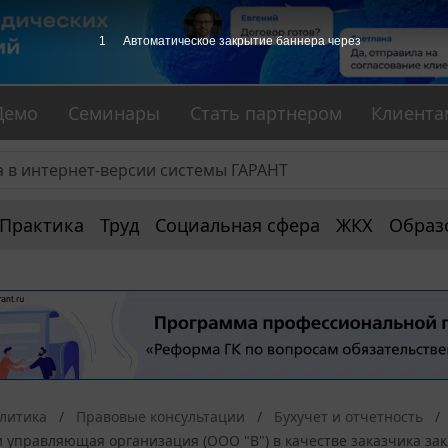
1
Автоматическое закрытие баннера через
Демо
Семинары
Стать партнером
Клиента
Практика
Труд
Социальная сфера
ЖКХ
Образ
алитика
Правовые консультации
Бухучет и отчетность
и управляющая организация (ООО "В") в качестве заказчика за