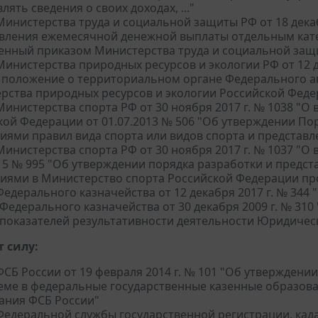
лять сведения о своих доходах, ..."
инистерства труда и социальной защиты РФ от 18 декаб
вления ежемесячной денежной выплаты отдельным кате
енный приказом Министерства труда и социальной защит
инистерства природных ресурсов и экологии РФ от 12 д
 положение о территориальном органе Федерального аг
рства природных ресурсов и экологии Российской Федер
инистерства спорта РФ от 30 ноября 2017 г. № 1038 "О
кой Федерации от 01.07.2013 № 506 "Об утверждении П
иями правил вида спорта или видов спорта и представл
инистерства спорта РФ от 30 ноября 2017 г. № 1037 "О
015 № 995 "Об утверждении порядка разработки и пред
иями в Министерство спорта Российской Федерации пр
едерального казначейства от 12 декабря 2017 г. № 344 
 Федерального казначейства от 30 декабря 2009 г. № 31
 показателей результативности деятельности Юридичес
 силу:
СБ России от 19 февраля 2014 г. № 101 "Об утвержден
еме в федеральные государственные казенные образов
ания ФСБ России"
едеральной службы государственной регистрации, кадас