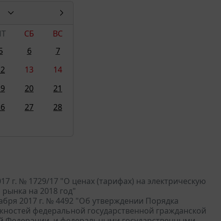
ПТ
СБ
ВС
5
6
7
12
13
14
19
20
21
26
27
28
 г. № 1729/17 "О ценах (тарифах) на электрическую
рынка на 2018 год"
бря 2017 г. № 4492 "Об утверждении Порядка
жностей федеральной государственной гражданской
й Федерации, и федеральными государственными