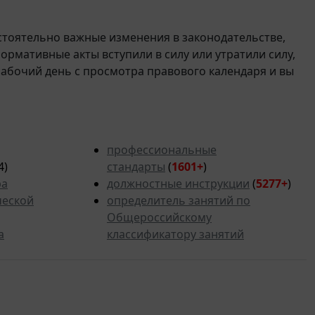
стоятельно важные изменения в законодательстве,
 нормативные акты вступили в силу или утратили силу,
рабочий день с просмотра правового календаря и вы
профессиональные
4)
стандарты
(
1601+
)
ра
должностные инструкции
(
5277
+
)
ческой
определитель занятий по
Общероссийскому
а
классификатору занятий