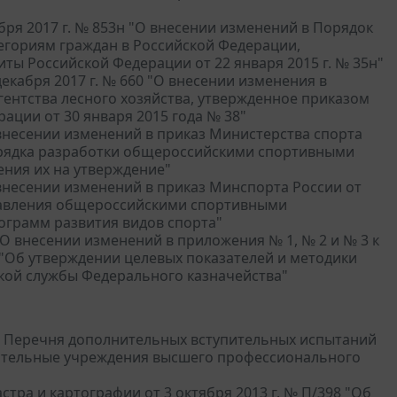
ря 2017 г. № 853н "О внесении изменений в Порядок
гориям граждан в Российской Федерации,
ы Российской Федерации от 22 января 2015 г. № 35н"
екабря 2017 г. № 660 "О внесении изменения в
ентства лесного хозяйства, утвержденное приказом
ации от 30 января 2015 года № 38"
 внесении изменений в приказ Министерства спорта
орядка разработки общероссийскими спортивными
ения их на утверждение"
 внесении изменений в приказ Минспорта России от
ставления общероссийскими спортивными
ограмм развития видов спорта"
"О внесении изменений в приложения № 1, № 2 и № 3 к
0 "Об утверждении целевых показателей и методики
кой службы Федерального казначейства"
ии Перечня дополнительных вступительных испытаний
ательные учреждения высшего профессионального
тра и картографии от 3 октября 2013 г. № П/398 "Об