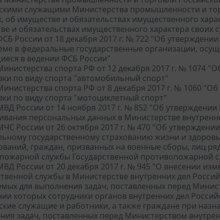
скими служащими Министерства промышленности и торг
, об имуществе и обязательствах имущественного характ
ве и обязательствах имущественного характера своих с
СБ России от 18 декабря 2017 г. № 722 "Об утвержден
еме в федеральные государственные организации, осу
иеся в ведении ФСБ России"
инистерства спорта РФ от 12 декабря 2017 г. № 1074 "
вки по виду спорта "автомобильный спорт"
инистерства спорта РФ от 8 декабря 2017 г. № 1060 "О
вки по виду спорта "мотоциклетный спорт"
ВД России от 14 ноября 2017 г. № 852 "Об утверждени
ивания персональных данных в Министерстве внутренн
ЧС России от 26 октября 2017 г. № 470 "Об утверждени
льному государственному страхованию жизни и здоров
ваний, граждан, призванных на военные сборы, лиц ря
пожарной службы Государственной противопожарной 
ВД России от 20 декабря 2017 г. № 945 "О внесении и
ственной службы в Министерстве внутренних дел Россий
емых для выполнения задач, поставленных перед Минис
ии которых сотрудники органов внутренних дел Россий
ские служащие и работники, а также граждане при назн
ния задач, поставленных перед Министерством внутрен