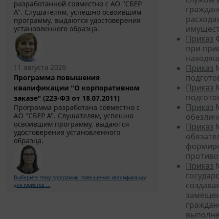
разработанной совместно с АО ''СБЕР
граждан
А". Слушателям, успешно освоившим
расходах
программу, выдаются удостоверения
имущест
установленного образца.
Приказ
Ф
при при
находящ
11 августа 2026
Приказ
М
подгото
Программа повышения
Приказ
М
квалификации "О корпоративном
подгото
заказе" (223-ФЗ от 18.07.2011)
Приказ
М
Программа разработана совместно с
АО ''СБЕР А". Слушателям, успешно
обезлич
освоившим программу, выдаются
Приказ
М
удостоверения установленного
обязате
образца.
формиро
противо
Приказ
М
государ
Выберите тему программы повышения квалификации
создава
для юристов ...
замещен
граждан
выполне