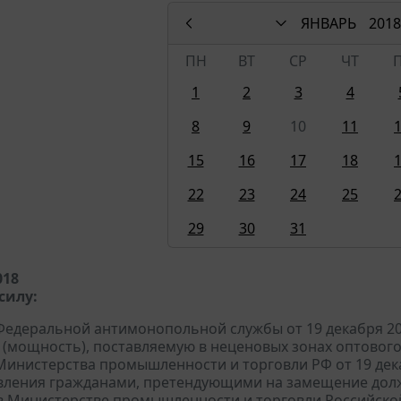
ЯНВАРЬ
2018
ПН
ВТ
СР
ЧТ
1
2
3
4
8
9
10
11
15
16
17
18
22
23
24
25
29
30
31
018
силу:
едеральной антимонопольной службы от 19 декабря 2017
 (мощность), поставляемую в неценовых зонах оптового 
инистерства промышленности и торговли РФ от 19 дека
вления гражданами, претендующими на замещение дол
в Министерстве промышленности и торговли Российско