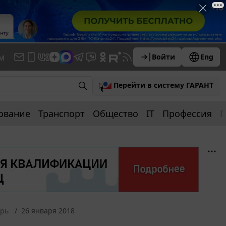
м
Войти
Eng
Перейти в систему ГАРАНТ
ование
Транспорт
Общество
IT
Профессия
П
арь
26 января 2018