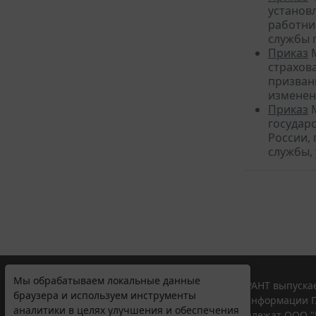
установ
работни
службы 
Приказ
М
страхов
призван
изменен
Приказ
М
государ
России,
службы,
Мы обрабатываем локальные данные
© ООО "НПП "ГАРАНТ-СЕРВИС", 2026. Система ГАРАНТ выпускае
браузера и используем инструменты
участниками Российской ассоциации правовой информации Г
аналитики в целях улучшения и обеспечения
Все права на материалы сайта ГАРАНТ.РУ принадлежат ООО "