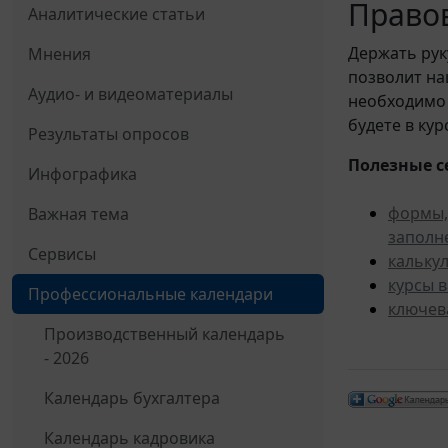
Правов
Аналитические статьи
Держать рук
Мнения
позволит н
Аудио- и видеоматериалы
необходимо 
будете в ку
Результаты опросов
Полезные с
Инфографика
формы,
Важная тема
заполн
Сервисы
кальку
курсы 
Профессиональные календари
ключев
Производственный календарь
- 2026
Календарь бухгалтера
Календарь кадровика