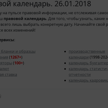
ой календарь. 26.01.2018
у на пульсе правовой информации, не отслеживая само
аш
правовой календарь
. Для того, чтобы узнать, какие
всего лишь выбрать конкретную дату. Начинайте свой 
рсе всех изменений!
ервисы
:
 бланки и образцы
производственные
ения
(
1267+
)
календари
(1998-202
ляторы
(
100+
)
календарь бухгалте
валют
календарь статисти
ая ставка
отчетности
календарь кадровик