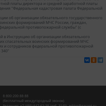
тной платы директора и средней заработной платы
дения "Федеральная кадастровая палата Федеральной
кции об организации обязательного государственного
воинских формирований МЧС России, граждан,
 федеральной противопожарной службы" (с
ий в Инструкцию об организации обязательного
щих спасательных воинских формирований МЧС
щих и сотрудников федеральной противопожарной
 340"
8-800-200-88-88
(бесплатный междугородный звонок)
Редакция: +7 (495) 647-62-38 (доб. 3145),
editor@garant.ru