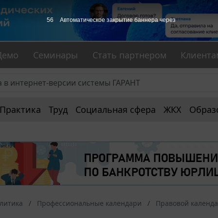
55
Автоматическое закрытие баннера через
Демо
Семинары
Стать партнером
Клиента
Практика
Труд
Социальная сфера
ЖКХ
Образ
алитика
Профессиональные календари
Правовой календ