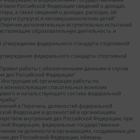
овли Российской Федерации сведений о доходах,
ера, а также сведений о доходах, расходах, об
упруги (супруга) и несовершеннолетних детей"
ии Перечня дополнительных вступительных испытаний
ществляющие образовательную деятельность и
Об утверждении федерального стандарта спортивной
б утверждении федерального стандарта спортивной
и Правил работы с обезличенными данными в случае
их дел Российской Федерации"
и Инструкции об организации работы по
ья военнослужащих спасательных воинских
дового и начальствующего состава федеральной
службы"
зменений в Перечень должностей федеральной
ской Федерации и должностей в организациях,
терством внутренних дел Российской Федерации, при
ской Федерации, федеральные государственные
ачении на должности в организациях, создаваемых для
них дел Российской Федерации, обязаны