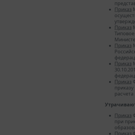
представ
Приказ
М
осущест
утвержд
Приказ
М
Типовое
Министе
Приказ
М
Российс
федерац
Приказ
М
30.10.2
федерац
Приказ
Ф
приказу
расчета
Утрачивают
Приказ
Ф
при при
образов
Приказ
Ф