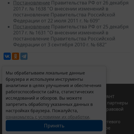
Постановление
Правительства РФ от 26 декабря
2017 г. № 1638 "О внесении изменений в
постановление Правительства Российской
Федерации от 22 июля 2011 г. № 609"
Постановление
Правительства РФ от 25 декабря
2017 г. № 1631 "О внесении изменений в
постановление Правительства Российской
Федерации от 3 сентября 2010 г. № 682"
Мы обрабатываем локальные данные
браузера и используем инструменты
аналитики в целях улучшения и обеспечения
работоспособности сайта, статистических
© ООО "НПП "ГАРАНТ-СЕРВИС", 2026. Система ГАРАНТ
исследований и обзоров. Вы можете
выпускается с 1990 года. Компания "Гарант" и ее партнеры
запретить обработку указанных данных в
являются участниками Российской ассоциации правовой
настройках браузера. Пожалуйста,
информации ГАРАНТ.
ознакомьтесь с условиями их обработки
.
Портал ГАРАНТ.РУ зарегистрирован в качестве сетевого
Принять
издания Федеральной службой по надзору в сфере