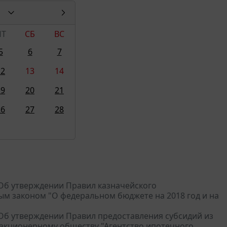
ПТ
СБ
ВС
5
6
7
12
13
14
19
20
21
26
27
28
 "Об утверждении Правил казначейского
ым законом "О федеральном бюджете на 2018 год и на
 "Об утверждении Правил предоставления субсидий из
акционерному обществу "Агентство ипотечного