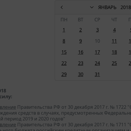
ЯНВАРЬ
2018
ПН
ВТ
СР
ЧТ
1
2
3
4
8
9
10
11
15
16
17
18
22
23
24
25
29
30
31
018
силу:
вление
Правительства РФ от 30 декабря 2017 г. № 1722
ждения средств в случаях, предусмотренных Федеральн
й период 2019 и 2020 годов"
вление
Правительства РФ от 30 декабря 2017 г. № 1711
ьного бюджета российским кредитным организациям и 