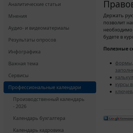
Правов
Аналитические статьи
Держать рук
Мнения
позволит н
Аудио- и видеоматериалы
необходимо 
будете в ку
Результаты опросов
Полезные с
Инфографика
формы,
Важная тема
заполн
Сервисы
кальку
курсы 
Профессиональные календари
ключев
Производственный календарь
- 2026
Календарь бухгалтера
Календарь кадровика