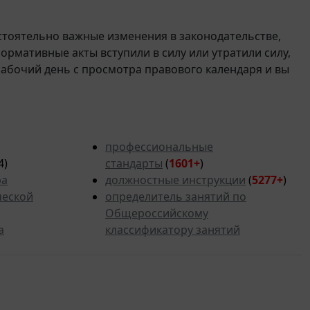
стоятельно важные изменения в законодательстве,
 нормативные акты вступили в силу или утратили силу,
рабочий день с просмотра правового календаря и вы
профессиональные
4)
стандарты
(
1601+
)
ра
должностные инструкции
(
5277
+
)
ческой
определитель занятий по
Общероссийскому
а
классификатору занятий