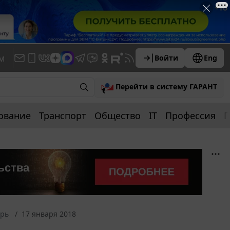
м
Войти
Eng
Перейти в систему ГАРАНТ
ование
Транспорт
Общество
IT
Профессия
П
арь
17 января 2018