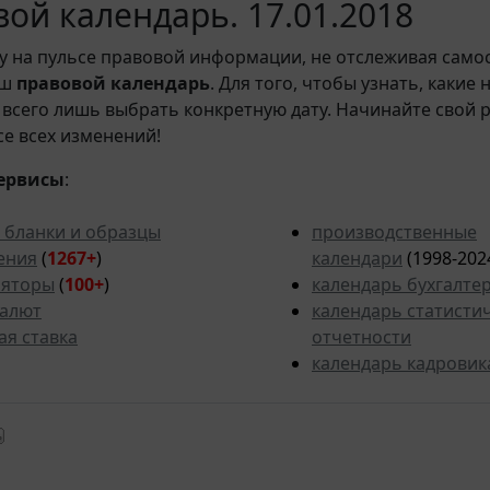
ой календарь. 17.01.2018
у на пульсе правовой информации, не отслеживая само
аш
правовой календарь
. Для того, чтобы узнать, какие
всего лишь выбрать конкретную дату. Начинайте свой 
рсе всех изменений!
ервисы
:
 бланки и образцы
производственные
ения
(
1267+
)
календари
(1998-202
ляторы
(
100+
)
календарь бухгалте
валют
календарь статисти
ая ставка
отчетности
календарь кадровик