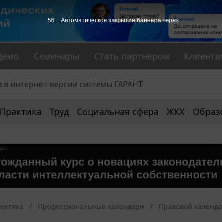
56
Автоматическое закрытие баннера через
Демо
Семинары
Стать партнером
Клиента
Практика
Труд
Социальная сфера
ЖКХ
Образ
алитика
Профессиональные календари
Правовой календ