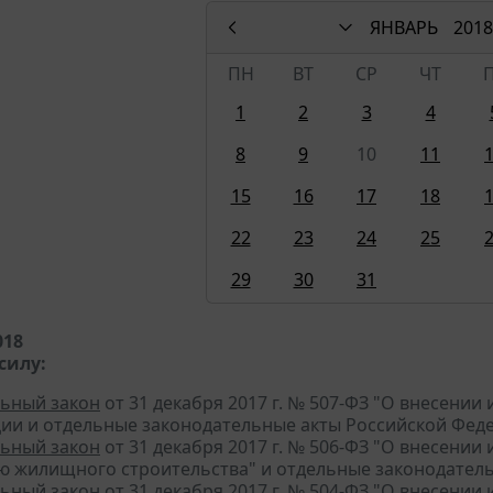
ЯНВАРЬ
2018
ПН
ВТ
СР
ЧТ
1
2
3
4
8
9
10
11
15
16
17
18
22
23
24
25
29
30
31
018
силу:
ьный закон
от 31 декабря 2017 г. № 507-ФЗ "О внесени
ии и отдельные законодательные акты Российской Фед
ьный закон
от 31 декабря 2017 г. № 506-ФЗ "О внесени
ю жилищного строительства" и отдельные законодател
ьный закон
от 31 декабря 2017 г. № 504-ФЗ "О внесени