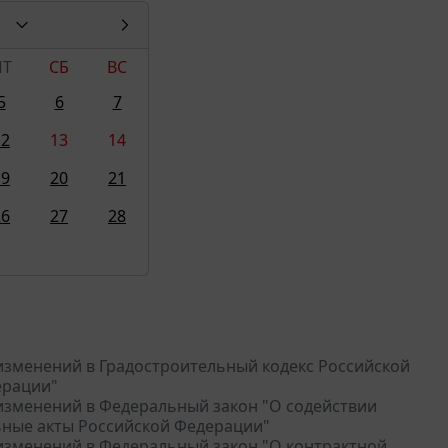
ПТ
СБ
ВС
5
6
7
12
13
14
19
20
21
26
27
28
и изменений в Градостроительный кодекс Российской
ерации"
и изменений в Федеральный закон "О содействии
ьные акты Российской Федерации"
и изменений в Федеральный закон "О контрактной