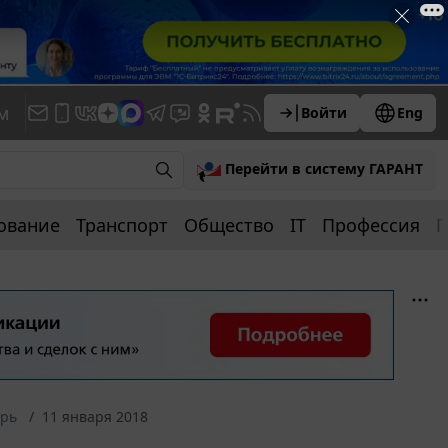
м
Войти
Eng
Перейти в систему ГАРАНТ
ование
Транспорт
Общество
IT
Профессия
П
арь
11 января 2018