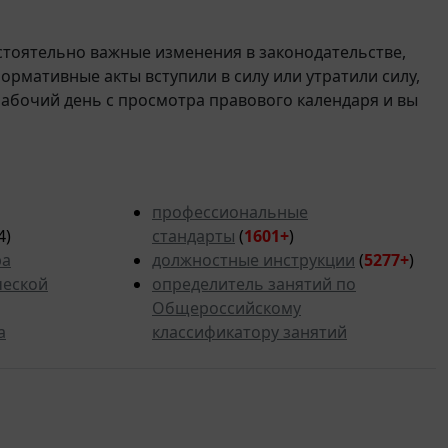
стоятельно важные изменения в законодательстве,
 нормативные акты вступили в силу или утратили силу,
рабочий день с просмотра правового календаря и вы
профессиональные
4)
стандарты
(
1601+
)
ра
должностные инструкции
(
5277
+
)
ческой
определитель занятий по
Общероссийскому
а
классификатору занятий