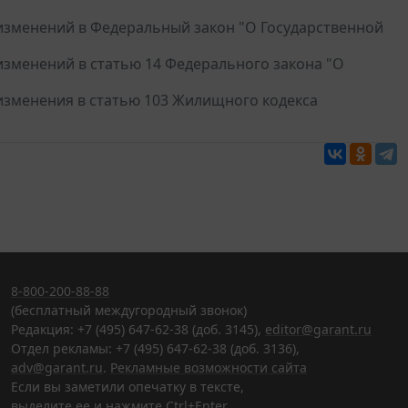
и изменений в Федеральный закон "О Государственной
 изменений в статью 14 Федерального закона "О
и изменения в статью 103 Жилищного кодекса
8-800-200-88-88
(бесплатный междугородный звонок)
Редакция: +7 (495) 647-62-38 (доб. 3145),
editor@garant.ru
Отдел рекламы: +7 (495) 647-62-38 (доб. 3136),
adv@garant.ru
.
Рекламные возможности сайта
Если вы заметили опечатку в тексте,
выделите ее и нажмите Ctrl+Enter