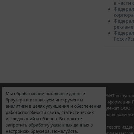
в части
Федерал
корпора
Федерал
рекламе
Федерал
Российс
Мы обрабатываем локальные данные
© ООО "НПП "ГАРАНТ-СЕРВИС", 2026. Система ГАРАНТ выпускае
браузера и используем инструменты
участниками Российской ассоциации правовой информации Г
аналитики в целях улучшения и обеспечения
Все права на материалы сайта ГАРАНТ.РУ принадлежат ООО "
работоспособности сайта, статистических
Полное или частичное воспроизведение материалов возможн
исследований и обзоров. Вы можете
Правила использования портала.
запретить обработку указанных данных в
Портал ГАРАНТ.РУ зарегистрирован в качестве сетевого изда
настройках браузера. Пожалуйста,
надзору в сфере связи,информационных технологий и массо