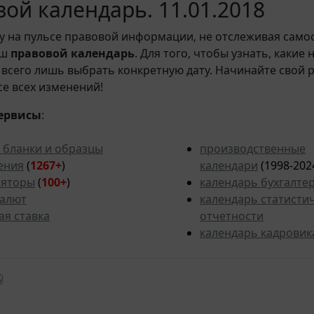
ой календарь. 11.01.2018
у на пульсе правовой информации, не отслеживая само
аш
правовой календарь
. Для того, чтобы узнать, какие
всего лишь выбрать конкретную дату. Начинайте свой 
рсе всех изменений!
ервисы
:
 бланки и образцы
производственные
ения
(
1267+
)
календари
(1998-202
ляторы
(
100+
)
календарь бухгалте
валют
календарь статисти
ая ставка
отчетности
календарь кадровик