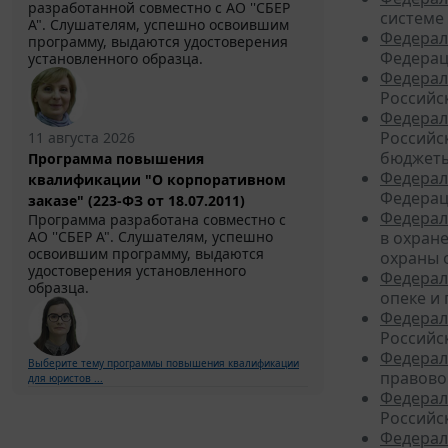
разработанной совместно с АО ''СБЕР
системе 
А". Слушателям, успешно освоившим
Федерал
программу, выдаются удостоверения
Федерац
установленного образца.
Федерал
Российс
Федерал
Российс
11 августа 2026
бюджеты
Программа повышения
Федерал
квалификации "О корпоративном
Федерац
заказе" (223-ФЗ от 18.07.2011)
Федерал
Программа разработана совместно с
АО ''СБЕР А". Слушателям, успешно
в охран
освоившим программу, выдаются
охраны 
удостоверения установленного
Федерал
образца.
опеке и
Федерал
Российс
Федерал
Выберите тему программы повышения квалификации
правово
для юристов ...
Федерал
Российс
Федерал