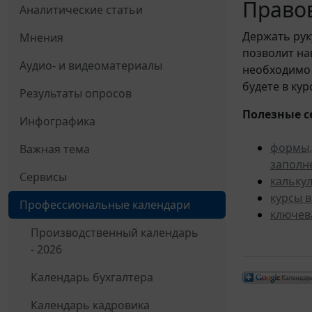
Правов
Аналитические статьи
Держать рук
Мнения
позволит н
Аудио- и видеоматериалы
необходимо 
будете в ку
Результаты опросов
Полезные с
Инфографика
формы,
Важная тема
заполн
Сервисы
кальку
курсы 
Профессиональные календари
ключев
Производственный календарь
- 2026
Календарь бухгалтера
Календарь кадровика