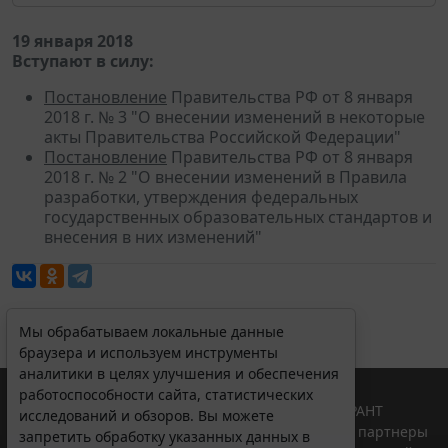
19 января 2018
Вступают в силу:
Постановление
Правительства РФ от 8 января
2018 г. № 3 "О внесении изменений в некоторые
акты Правительства Российской Федерации"
Постановление
Правительства РФ от 8 января
2018 г. № 2 "О внесении изменений в Правила
разработки, утверждения федеральных
государственных образовательных стандартов и
внесения в них изменений"
Мы обрабатываем локальные данные
браузера и используем инструменты
аналитики в целях улучшения и обеспечения
работоспособности сайта, статистических
© ООО "НПП "ГАРАНТ-СЕРВИС", 2026. Система ГАРАНТ
исследований и обзоров. Вы можете
выпускается с 1990 года. Компания "Гарант" и ее партнеры
запретить обработку указанных данных в