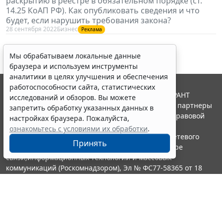
раскрытию в реестре в обязательном порядке (ст.
14.25 КоАП РФ). Как опубликовать сведения и что
будет, если нарушить требования закона?
28 сентября 2022
Бизнес
Реклама
Мы обрабатываем локальные данные
браузера и используем инструменты
аналитики в целях улучшения и обеспечения
работоспособности сайта, статистических
© ООО "НПП "ГАРАНТ-СЕРВИС", 2026. Система ГАРАНТ
исследований и обзоров. Вы можете
выпускается с 1990 года. Компания "Гарант" и ее партнеры
запретить обработку указанных данных в
являются участниками Российской ассоциации правовой
настройках браузера. Пожалуйста,
информации ГАРАНТ.
ознакомьтесь с условиями их обработки
.
Портал ГАРАНТ.РУ зарегистрирован в качестве сетевого
Принять
издания Федеральной службой по надзору в сфере
связи,информационных технологий и массовых
коммуникаций (Роскомнадзором), Эл № ФС77-58365 от 18
июня 2014 года.
16+
Контакты
8-800-200-88-88