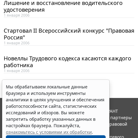
Лишение и восстановление водительского
удостоверения
1 января 2006
Стартовал II Всероссийский конкурс "Правовая
Россия"
1 января 2006
Новеллы Трудового кодекса касаются каждого
работника
1 января 2006
Мы обрабатываем локальные данные
браузера и используем инструменты
аналитики в целях улучшения и обеспечения
работоспособности сайта, статистических
© ООО "НПП "ГАРАНТ-СЕРВИС", 2026. Система ГАРАНТ
исследований и обзоров. Вы можете
выпускается с 1990 года. Компания "Гарант" и ее партнеры
запретить обработку указанных данных в
являются участниками Российской ассоциации правовой
настройках браузера. Пожалуйста,
информации ГАРАНТ.
ознакомьтесь с условиями их обработки
.
Портал ГАРАНТ.РУ зарегистрирован в качестве сетевого