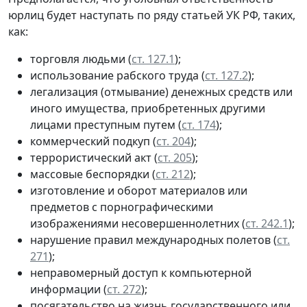
юрлиц будет наступать по ряду статьей УК РФ, таких,
как:
торговля людьми (
ст. 127.1
);
использование рабского труда (
ст. 127.2
);
легализация (отмывание) денежных средств или
иного имущества, приобретенных другими
лицами преступным путем (
ст. 174
);
коммерческий подкуп (
ст. 204
);
террористический акт (
ст. 205
);
массовые беспорядки (
ст. 212
);
изготовление и оборот материалов или
предметов с порнографическими
изображениями несовершеннолетних (
ст. 242.1
);
нарушение правил международных полетов (
ст.
271
);
неправомерный доступ к компьютерной
информации (
ст. 272
);
посягательство на жизнь государственного или