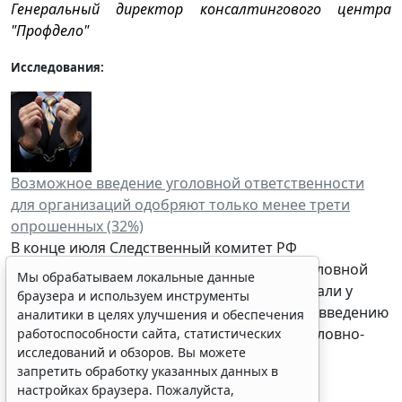
Генеральный директор консалтингового центра
"Профдело"
Исследования:
Возможное введение уголовной ответственности
Мы обрабатываем локальные данные
для организаций одобряют только менее трети
браузера и используем инструменты
опрошенных (32%)
аналитики в целях улучшения и обеспечения
работоспособности сайта, статистических
В конце июля Следственный комитет РФ
исследований и обзоров. Вы можете
анонсировал законопроект о введении уголовной
запретить обработку указанных данных в
ответственности юридических лиц. Мы узнали у
настройках браузера. Пожалуйста,
наших читателей, как они относятся к нововведению
ознакомьтесь с условиями их обработки
.
и считают ли в принципе допустимыми уголовно-
Принять
правовые санкции для организаций.
______________________________