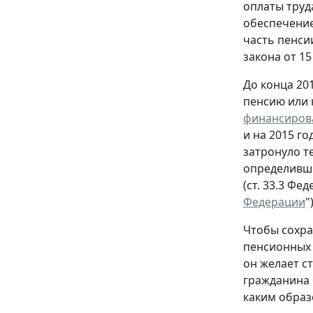
оплаты труд
обеспечение
часть пенси
закона от 15
До конца 20
пенсию или н
финансирова
и на 2015 г
затронуло т
определивши
(ст. 33.3 Фе
Федерации
")
Чтобы сохра
пенсионных 
он желает с
гражданина 
каким образ