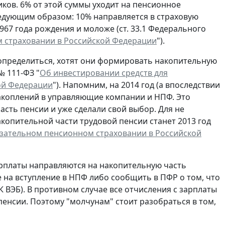
ков. 6% от этой суммы уходит на пенсионное
едующим образом: 10% направляется в страховую
967 года рождения и моложе (ст. 33.1 Федерального
 страховании в Российской Федерации
").
 определиться, хотят они формировать накопительную
№ 111-ФЗ "
Об инвестировании средств для
ой Федерации
"). Напомним, на 2014 год (а впоследствии
накоплений в управляющие компании и НПФ. Это
сть пенсии и уже сделали свой выбор. Для не
опительной части трудовой пенсии станет 2013 год
зательном пенсионном страховании в Российской
рплаты направляются на накопительную часть
 на вступление в НПФ либо сообщить в ПФР о том, что
 ВЭБ). В противном случае все отчисления с зарплаты
енсии. Поэтому "молчунам" стоит разобраться в том,