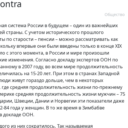
ontra
Общество
ная система России в будущем – один из важнейших
ей страны. С учетом исторического прошлого
ы по старости – пенсии – можно рассматривать как
кольку впервые они были введены только в конце XIX
шло с этого момента, в России и мире произошли
ие изменения. Согласно докладу экспертов ООН по
анному в 2007 году, во всем мире продолжительность
еличилась на 15-20 лет. При этом в странах Западной
люди живут гораздо дольше, чем в некоторых
, где средняя продолжительность жизни по-прежнему
 Америке средняя продолжительность жизни мужчин – 75
йцарии, Швеции, Дании и Норвегии эти показатели даже
82-84 года у женщин. В то же время в Зимбабве
 в докладе ООН.
ого из них сократилось. Так называемая