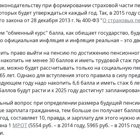
аконодательству при формировании страховой части пен
торых будет утверждаться каждый год. Так, в 2015 году ст
 закона от 28 декабря 2013 г. № 400-ФЗ "
О страховых п
м "обменный курс" балла, как обещает государство, бу
то официальная инфляция и инфляция реальная – это д
ить право выйти на пенсию по достижению пенсионного 
накопить не менее 30 баллов и иметь трудовой стаж п
е, можно будет рассчитывать только на социальную пен
65 лет. Однако для вступления этого правила в силу пр
едующем году надо накопить 6,6 балла и иметь стаж 6 
аллов будут расти и к 2025 году достигнут запланирован
ный вопрос при определении размера будущей пенсии 
ше зарплата гражданина, тем больше он получает балл
год, составляет 10, правда, и зарплату для этого нужно 
вна 1
МРОТ
(5554 руб. – в 2014 году, 5965 руб. – в 2015 г
и.