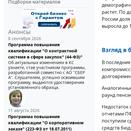
Подборки материалов
демографиче
растет. По 
России доля 
выросла до 
Анонсы
8 сентября 2026
Программа повышения
Взгляд в
квалификации "О контрактной
системе в сфере закупок" (44-ФЗ)"
В последние
Об актуальных изменениях в КС
узнаете, став участником программы,
компромиссн
разработанной совместно с АО ''СБЕР
долговремен
А". Слушателям, успешно освоившим
программу, выдаются удостоверения
установленного образца.
Аналогичные
раунд пенси
Недостаток 
11 августа 2026
отчетами ПФ
Программа повышения
поступили с
квалификации "О корпоративном
средств бюд
заказе" (223-ФЗ от 18.07.2011)