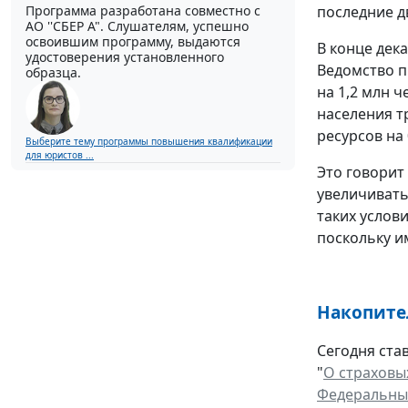
Программа разработана совместно с
последние д
АО ''СБЕР А". Слушателям, успешно
освоившим программу, выдаются
В конце дек
удостоверения установленного
Ведомство п
образца.
на 1,2 млн ч
населения т
ресурсов на 
Выберите тему программы повышения квалификации
для юристов ...
Это говорит
увеличиватьс
таких услов
поскольку и
Накопител
Сегодня став
"
О страховы
Федеральный