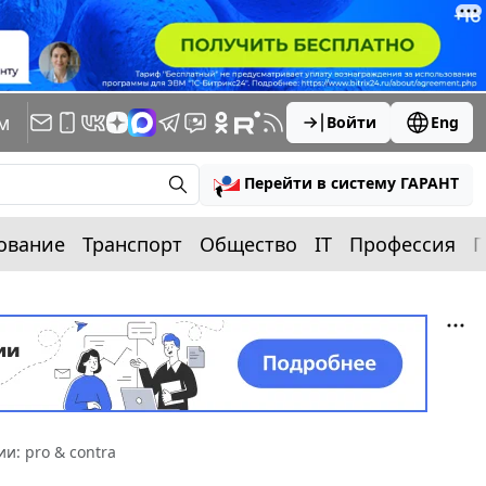
м
Войти
Eng
Перейти в систему ГАРАНТ
ование
Транспорт
Общество
IT
Профессия
П
и: pro & contra