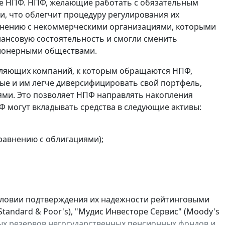
ме НПФ. НПФ, желающие работать с обязательным
 что облегчит процедуру регулирования их
авнению с некоммерческими организациями, которыми
ансовую состоятельность и смогли сменить
ционерными обществами.
вляющих компаний, к которым обращаются НПФ,
ые и им легче диверсифицировать свой портфель,
ми. Это позволяет НПФ направлять накопления
Ф могут вкладывать средства в следующие активы:
равнению с облигациями);
словии подтверждения их надежности рейтинговыми
 (Standard & Poor's), "Мудис Инвесторе Сервис" (Moody's
х резервов негосударственных пенсионных фондов и