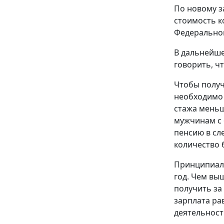
По новому з
стоимость ко
Федерального
В дальнейше
говорить, ч
Чтобы получ
необходимо 
стажа меньш
мужчинам с 
пенсию в сл
количество б
Принципиаль
год. Чем вы
получить за 
зарплата ра
деятельност