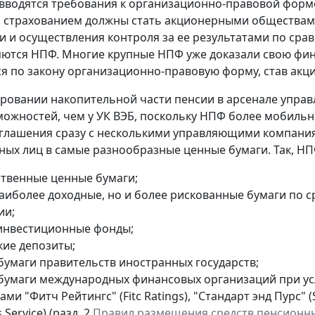
 вводятся требования к организационно-правовой фор
страхованием должны стать акционерными обществами,
и и осуществления контроля за ее результатами по ср
яются НПФ. Многие крупные НПФ уже доказали свою фин
 по закону организационно-правовую форму, став ак
ровании накопительной части пенсии в арсенале упра
ожностей, чем у УК ВЭБ, поскольку НПФ более мобильн
глашения сразу с несколькими управляющими компания
ных лиц в самые разнообразные ценные бумаги. Так, НП
ственные ценные бумаги;
наиболее доходные, но и более рискованные бумаги по с
ии;
инвестиционные фонды;
кие депозиты;
бумаги правительств иностранных государств;
бумаги международных финансовых организаций при у
ами "Фитч Рейтингс" (Fitc Ratings), "Стандарт энд Пурс"
 Service) (разд. 2
Правил размещения средств пенсионны