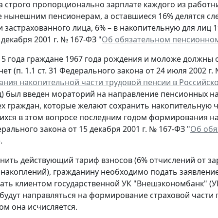
а строго пропорционально зарплате каждого из работни
 нынешним пенсионерам, а оставшиеся 16% делятся сл
и застрахованного лица, 6% – в накопительную для лиц 1
 декабря 2001 г. № 167-ФЗ "
Об обязательном пенсионном
15 года граждане 1967 года рождения и моложе должны
ет (п. 1.1 ст. 31 Федерального закона от 24 июля 2002 г. 
ния накопительной части трудовой пенсии в Российск
од) был введен мораторий на направление пенсионных 
ех граждан, которые желают сохранить накопительную ча
хся в этом вопросе последним годом формирования нак
дерального закона от 15 декабря 2001 г. № 167-ФЗ "
Об обя
.
нить действующий тариф взносов (6% отчислений от за
накоплений), гражданину необходимо подать заявление
тать клиентом государственной УК "Внешэкономбанк" (УК
будут направляться на формирование страховой части п
ом она исчисляется.