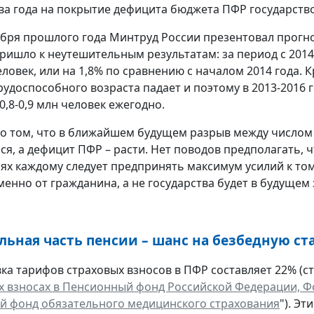
ва года на покрытие дефицита бюджета ПФР государство 
абря прошлого года Минтруд России презентовал прогноз
ришло к неутешительным результатам: за период с 2014
еловек, или на 1,8% по сравнению с началом 2014 года.
рудоспособного возраста падает и поэтому в 2013-2016
0,8-0,9 млн человек ежегодно.
 о том, что в ближайшем будущем разрыв между числом
я, а дефицит ПФР – расти. Нет поводов предполагать, чт
иях каждому следует предпринять максимум усилий к то
менно от гражданина, а не государства будет в будущем 
ьная часть пенсии – шанс на безбедную ст
ка тарифов страховых взносов в ПФР составляет 22% (ст.
х взносах в Пенсионный фонд Российской Федерации, Ф
 фонд обязательного медицинского страхования
"). Э