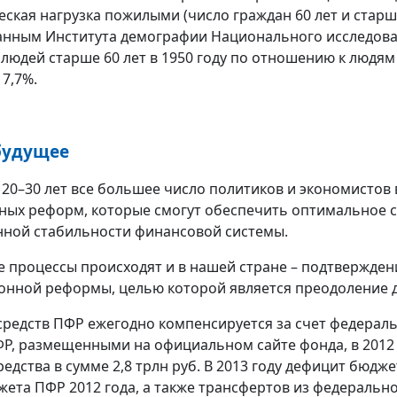
ская нагрузка пожилыми (число граждан 60 лет и старше 
данным Института демографии Национального исследова
людей старше 60 лет в 1950 году по отношению к людям 1
17,7%.
 будущее
 20–30 лет все большее число политиков и экономистов 
ых реформ, которые смогут обеспечить оптимальное 
ной стабильности финансовой системы.
 процессы происходят и в нашей стране – подтвержде
онной реформы, целью которой является преодоление 
средств ПФР ежегодно компенсируется за счет федерал
Р, размещенными на официальном сайте фонда, в 2012
редства в сумме 2,8 трлн руб. В 2013 году дефицит бюд
жета ПФР 2012 года, а также трансфертов из федерально