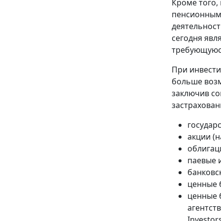
Кроме того,
пенсионным 
деятельност
сегодня явл
требующуюся
При инвести
больше возм
заключив со
застрахован
государ
акции (
облигац
паевые 
банковс
ценные 
ценные 
агентств
Investors