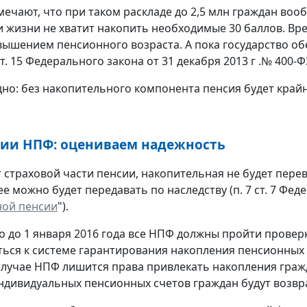
мечают, что при таком раскладе до 2,5 млн граждан воо
и жизни не хватит накопить необходимые 30 баллов. Вр
ышением пенсионного возраста. А пока государство о
т. 15 Федерального закона от 31 декабря 2013 г .№ 400-Ф
но: без накопительного компонента пенсия будет крайн
ии НПФ: оцениваем надежность
т страховой части пенсии, накопительная не будет перев
ее можно будет передавать по наследству (п. 7 ст. 7 Фед
ной пенсии
").
о до 1 января 2016 года все НПФ должны пройти провер
ься к системе гарантирования накопления пенсионных ср
лучае НПФ лишится права привлекать накопления гражд
индивидуальных пенсионных счетов граждан будут возв