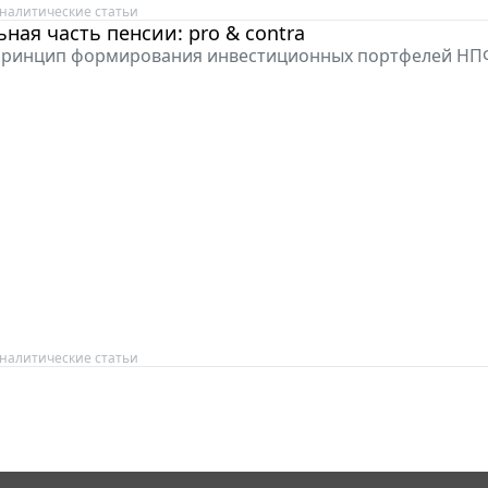
налитические статьи
ная часть пенсии: pro & contra
принцип формирования инвестиционных портфелей НПФ.
налитические статьи