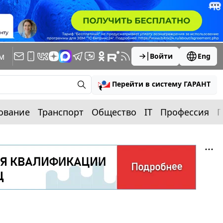
м
Войти
Eng
Перейти в систему ГАРАНТ
ование
Транспорт
Общество
IT
Профессия
П