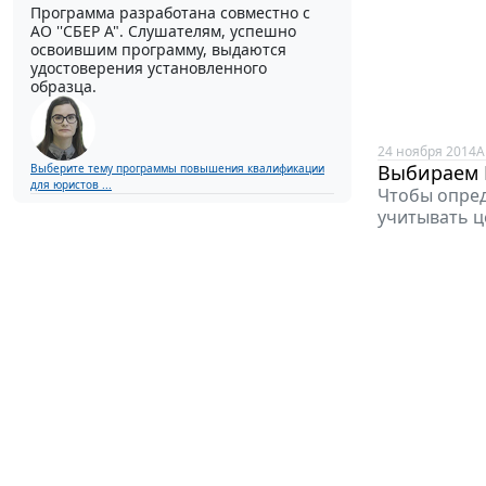
Программа разработана совместно с
АО ''СБЕР А". Слушателям, успешно
освоившим программу, выдаются
удостоверения установленного
образца.
24 ноября 2014
А
Выбираем Н
Выберите тему программы повышения квалификации
для юристов ...
Чтобы опред
учитывать ц