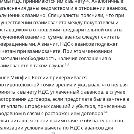
уммы НДС принимаются им к вычету
. Аналогичные
азъяснения даны ведомством и в отношении авансов,
олученных взаимно. Специалисты пояснили, что при
существлении взаимозачета между покупателем и
оставщиком в отношении предварительной оплаты,
олученной взаимно, суммы аванса следует считать
озвращенными. А значит, НДС с авансов подлежат
ычетам при взаимозачете. При этом чиновники
тметили необходимость наличия соглашения о
13
заимозачете в таком случае
.
анее Минфин России придерживался
ротивоположной точки зрения и указывал, что нельзя
ринять к вычету НДС, уплаченный с авансов, в случае
асторжения договора, если предоплата была зачтена в
чет уплаты штрафных санкций и убытков, понесенных
14
родавцом в связи с расторжением договора
.
уды считают, что при взаимозачете обязательств по
еализации условия вычета по НДС с авансов для
15