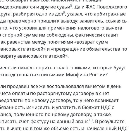
8
ридерживаются и другие судьи
. Да и ФАС Поволжского
9
круга, разбирая одно из дел
, указал, что арбитражные
уды правомерно пришли к выводу: заявитель, ссылаясь
а то, что условия для применения налогового вычета
о спорной сумме им соблюдены, фактически ставит
нак равенства между понятиями «возврат сумм
вансовых платежей» и «прекращение обязательства по
озврату авансовых платежей».
меет ли смысл спорить с налоговиками, которые будут
уководствоваться письмами Минфина России?
сли продавец все же воспользовался вычетом в день
ачета оплаты по расторгнутому договору в счет
редоплаты по новому договору, то у него возникает
бязанность исчислить и уплатить в бюджет НДС с
ванса, полученного по новому договору, а также
10
ыписать счет-фактуру на данный аванс
. В результате
сть вычет, но в том же объеме есть и начисленный НДС