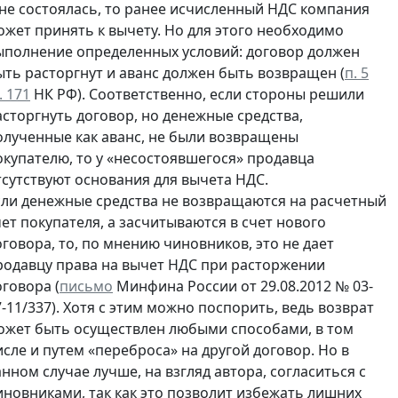
 не состоялась, то ранее исчисленный НДС компания
ожет принять к вычету. Но для этого необходимо
ыполнение определенных условий: договор должен
ыть расторгнут и аванс должен быть возвращен (
п. 5
. 171
НК РФ). Соответственно, если стороны решили
асторгнуть договор, но денежные средства,
олученные как аванс, не были возвращены
окупателю, то у «несостоявшегося» продавца
тсутствуют основания для вычета НДС.
сли денежные средства не возвращаются на расчетный
чет покупателя, а засчитываются в счет нового
оговора, то, по мнению чиновников, это не дает
родавцу права на вычет НДС при расторжении
оговора (
письмо
Минфина России от 29.08.2012 № 03-
7-11/337). Хотя с этим можно поспорить, ведь возврат
ожет быть осуществлен любыми способами, в том
исле и путем «переброса» на другой договор. Но в
анном случае лучше, на взгляд автора, согласиться с
иновниками, так как это позволит избежать лишних