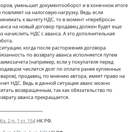
поров, уменьшит документооборот и в конечном итоге
е повлияет на налоговую нагрузку. Ведь если
ринимать к вычету НДС, то в момент «переброса»
ванса на новый договор продавец должен будет еще
аз начислить НДС с аванса. А это дополнительная
абота.
 ситуации, когда после расторжения договора
бязанность по возврату аванса исполняется путем
заимозачета (например, если у покупателя перед
родавцом числится долг по оплате ранее купленных
оваров), продавец, по мнению автора, имеет право на
ычет НДС. Ведь в данной ситуации аванс можно
читать возвращенным, так как обязательство по
озврату аванса прекращается.
_____________________
бз. 2 п. 1 ст. 154
НК РФ.