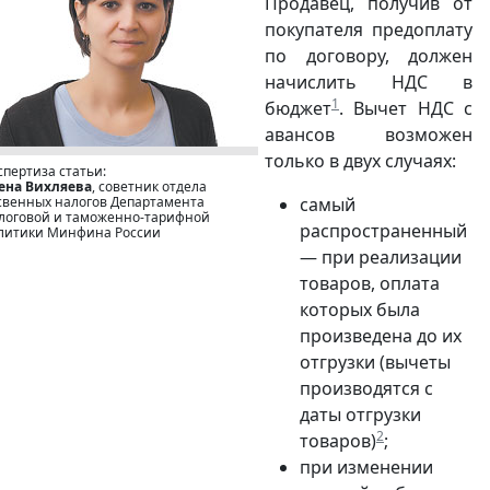
Продавец, получив от
покупателя предоплату
по договору, должен
начислить НДС в
1
бюджет
. Вычет НДС с
авансов возможен
только в двух случаях:
спертиза статьи:
ена Вихляева
, советник отдела
свенных налогов Департамента
самый
логовой и таможенно-тарифной
распространенный
литики Минфина России
— при реализации
товаров, оплата
которых была
произведена до их
отгрузки (вычеты
производятся с
даты отгрузки
2
товаров)
;
при изменении