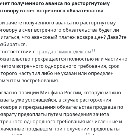
ачет полученного аванса по расторгнутому
оговору в счет встречного обязательства
ри зачете полученного аванса по расторгнутому
оговору в счет встречного обязательства будет ли
читаться, что авансовый платеж возвращен? Давайте
азбираться.
11
 соответствии с
Гражданским кодексом
бязательство прекращается полностью или частично
ачетом встречного однородного требования, срок
оторого наступил либо не указан или определен
оментом востребования.
огласно позиции Минфина России, которую можно
азвать уже устоявшейся, в случае расторжения
оговора и прекращения обязательства продавца по
озврату предоплаты путем проведения зачета
стречного однородного требования исчисленные и
плаченные продавцом при получении предоплаты
12