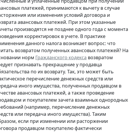
счисленные и уплаченные продавцом при получении
вансовых платежей, принимаются к вычету в случае
асторжения или изменения условий договора и
озврата авансовых платежей. При этом указанные
ычеты производятся не позднее одного года с момента
роведения корректировок в учете. В практике
рименения данного налога возникает вопрос: что
читать возвратом полученных авансовых платежей? На
сновании норм
Гражданского кодекса
возвратом
ледует признавать прекращение у продавца
бязательства по их возврату. Так, это может быть
актическое перечисление денежных средств или
ередача иного имущества, полученных продавцом в
ачестве авансовых платежей, а также проведение
родавцом и покупателем зачета взаимных однородных
ребований (например, перечисление денежных
редств или передача иного имущества). Таким
бразом, если при изменении или расторжении
оговора продавцом покупателю фактически