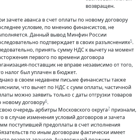
возвращен.
ри зачете аванса в счет оплаты по новому договору
оследнее условие, по мнению финансистов, не
ыполняется. Данный вывод Минфин России
5
оследовательно подтверждает в своих разъяснениях
.
ледовательно, принять сумму НДС к вычету на момент
асторжения первого по времени договора
рганизация-поставщик не вправе независимо от того,
то налог был уплачен в бюджет.
днако в своем недавнем письме финансисты также
ояснили, что вычет по НДС с сумм оплаты, частичной
платы можно заявить только с даты отгрузки товаров
6
о новому договору
.
7
 свою очередь арбитры Московского округа
признали,
то в случае изменения условий договоров и зачета
умм поступившей предоплаты в счет исполнения
бязательств по иным договорам фактически имеет
есто возврат авансов. Аналогичной позиции