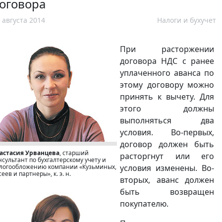
оговора
 августа 2014
Налоги и бухучет
При расторжении
договора НДС с ранее
уплаченного аванса по
этому договору можно
принять к вычету. Для
этого должны
выполняться два
условия. Во-первых,
договор должен быть
астасия Урванцева
, старший
расторгнут или его
нсультант по бухгалтерскому учету и
логообложению компании «Кузьминых,
условия изменены. Во-
сеев и партнеры», к. э. н.
вторых, аванс должен
быть возвращен
покупателю.