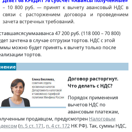
ДЕБЕТ 68 КРЕДИТ 76 субсчет «Авансы полученные»
– 10 800 руб. — принят к вычету авансовый НДС в
связи с расторжением договора и проведением
зачета встречных требований.
ставшаясясуммааванса 47 200 руб. (118 000 – 70 800)
удет зачтена в случае отгрузки тортов. НДС с этой
уммы можно будет принять к вычету только после
еализации тортов.
нение
Договор расторгнут.
Что делать с НДС?
Порядок применения
вычетов НДС по
авансовым платежам,
олученным продавцом, предусмотрен
Налоговым
одексом
(
п. 5 ст. 171
,
п. 4 ст. 172
НК РФ). Так, суммы НДС,