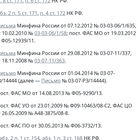
. 8 ст. 171
,
п. 6 ст. 172
НК РФ.
бз. 2 п. 5 ст. 171
,
п. 4 ст. 172
НК РФ.
письма
Минфина России от 07.12.2012 № 03-03-06/1/635,
т 10.02.2010 №
03-03-06/1/58
; пост. ФАС МО от 19.03.2012
 Ф05-12939/11.
письма
Минфина России от 29.08.2012 № 03-07-11/337,
т 18.11.2008 №
03-07-11/363
.
письмо
Минфина России от 01.04.2014 № 03-07-
З/14444 (далее —
Письмо
№ 03-07-РЗ/14444).
ост. ФАС МО от 14.08.2013 № Ф05-9290/13.
ост. ФАС УО от 23.01.2009 № Ф09-10463/08-С2, ФАС ЦО
 26.05.2009 № А48-3875/08-8.
ост. ФАС ПО от 30.05.2013 № Ф06-3732/13.
абз. 2 п. 1 ст. 154
,
абз. 1 п. 3 ст. 168
НК РФ.