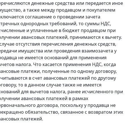
еречисляются денежные средства или передается иное
мущество, а также между продавцом и покупателем
аключается соглашение о проведении зачета
стречных однородных требований, то суммы НДС,
счисленные и уплаченные в бюджет продавцом при
олучении авансовых платежей, принимаются к вычету.
 случае отсутствия перечисления денежных средств,
ередачи имущества или проведения взаимозачета у
родавца не имеется оснований для применения
ычетов налога. Что касается применения НДС, когда
вансовые платежи, полученные по одному договору,
ачитываются в счет авансовых платежей по другому
оговору, то в данном случае также не имеется
снований для вычетов налога, ранее исчисленного при
олучении авансовых платежей в рамках
ервоначального договора, поскольку у продавца не
рекращено обязательство, связанное с возвратом этих
вансовых платежей.