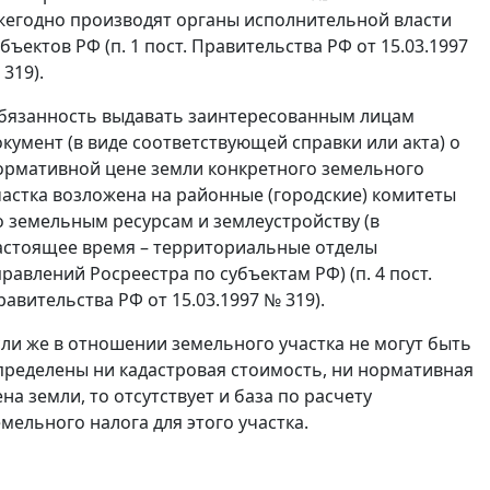
жегодно производят органы исполнительной власти
убъектов РФ (п. 1 пост. Правительства РФ от 15.03.1997
319).
бязанность выдавать заинтересованным лицам
окумент (в виде соответствующей справки или акта) о
орма­тивной цене земли конкретного земельного
частка возло­жена на районные (городские) комитеты
о земельным ресурсам и землеустройству (в
астоящее время – территориальные отделы
правлений Росреестра по субъектам РФ) (п. 4 пост.
равительства РФ от 15.03.1997 № 319).
сли же в отношении земельного участка не могут быть
пределены ни кадастровая стоимость, ни норматив­ная
ена земли, то отсутствует и база по расчету
емельного налога для этого участка.