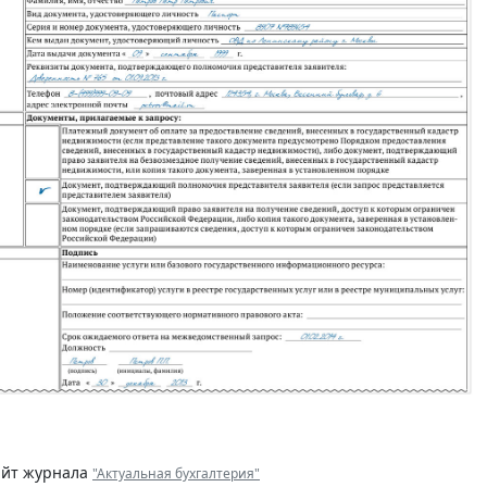
айт журнала
"Актуальная бухгалтерия"