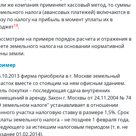
сли же компания применяет кассовый метод, то суммы
емельного налога (авансовых платежей) включаются в
азу по налогу на прибыль в момент уплаты их в
19
юджет
.
ассмотрим на примере порядок расчета и отражения в
чете земельного налога на основании нормативной
ены земли.
ример
6.10.2013 фирма приобрела в г. Москве земельный
часток вместе со стоящим на нем офисным зданием.
ель покупки – последующая сдача внутренних
омещений в аренду. Закон г. Москвы от 24.11.2004 № 74
О земельном налоге" устанавливает в отношении
анного участка налоговую ставку в размере 1,5%. Срок
платы земельного налога – не позднее 1 февраля года,
ледующего за истекшим налоговым периодом (т. е. не
зднее 01.02.2014).