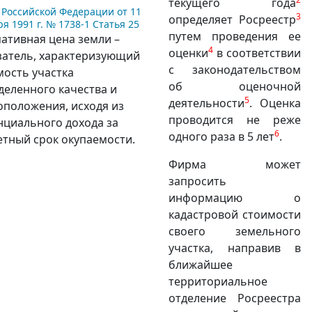
текущего года
 Российской Федерации от 11
3
определяет Росреестр
ря 1991 г. № 1738-1 Статья 25
путем проведения ее
ативная цена земли –
4
оценки
в соответствии
затель, характеризующий
с законодательством
мость участка
об оценочной
деленного качества и
5
деятельности
. Оценка
оположения, исходя из
проводится не реже
нциального дохода за
6
одного раза в 5 лет
.
етный срок окупаемости.
Фирма может
запросить
информацию о
кадастровой стоимости
своего земельного
участка, направив в
ближайшее
территориальное
отделение Росреестра