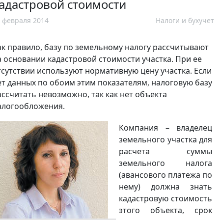
адастровой стоимости
 февраля 2014
Налоги и бухучет
ак правило, базу по земельному налогу рассчитывают
а основании кадастровой стоимости участка. При ее
тсутствии используют нормативную цену участка. Если
ет данных по обоим этим показателям, налоговую базу
ассчитать невозможно, так как нет объекта
алогообложения.
Компания – владелец
земельного участка для
расчета суммы
земельного налога
(авансового платежа по
нему) должна знать
кадастровую стоимость
этого объекта, срок