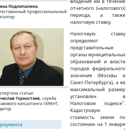
владения им в течение
лена Подлипалина
,
отчетного (налогового)
тестованный профессиональный
периода, а также
хгалтер
налоговую ставку.
Налоговую ставку
определяют
представительные
органы муниципальных
образований и власти
городов федерального
значения (Москвы и
Санкт-Петербурга), а ее
максимальный размер
спертиза статьи:
установлен в
чеслав Горностаев
, служба
1
Налоговом кодексе
.
авового консалтинга ГАРАНТ,
дитор
Кадастровую
стоимость земли по
состоянию на 1 января
документа
2