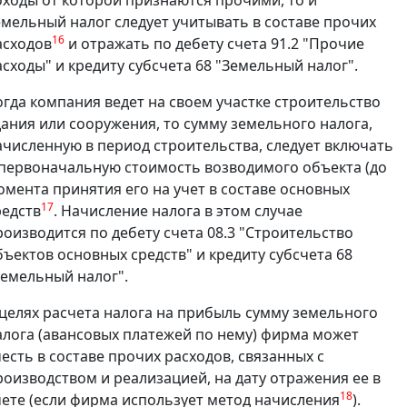
емельный налог следует учитывать в составе прочих
16
асходов
и отражать по дебету счета 91.2 "Прочие
асходы" и кредиту субсчета 68 "Земельный налог".
огда компания ведет на своем участке строительство
дания или сооружения, то сумму земельного налога,
ачисленную в период строительства, следует включать
 первоначальную стоимость возводимого объекта (до
омента принятия его на учет в составе основных
17
редств
. Начисление налога в этом случае
роизводится по дебету счета 08.3 "Строительство
бъектов основных средств" и кредиту субсчета 68
Земельный налог".
 целях расчета налога на прибыль сумму земельного
алога (авансовых платежей по нему) фирма может
честь в составе прочих расходов, связанных с
роизводством и реализацией, на дату отражения ее в
18
чете (если фирма использует метод начисления
).