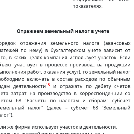
по­казателях.
Отражаем земельный налог в учете
орядок отражения земельного налога (авансовых
латежей по нему) в бухгалтерском учете зависит от
ого, в каких целях компания использует участок. Если
бъект участвует в процессе производства продукции
выполнения работ, оказания услуг), то земельный налог
еобходимо включать в состав расходов по обычным
15
идам деятельности
и отражать по дебету счетов
чета затрат на производство в коррес­понденции со
четом 68 "Расчеты по налогам и сборам" субсчет
Земельный налог" (далее – субсчет 68 "Земельный
лог").
сли же фирма использует участок в деятельности,
оходы от которой признаются прочими, то и