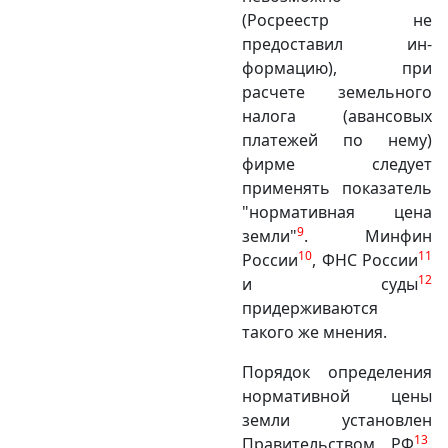
(Росреестр не
предоставил ин­
формацию), при
расчете зе­мель­ного
налога (авансовых
плате­жей по нему)
фирме следует
применять показатель
"нормативная цена
9
земли"
. Минфин
10
11
России
, ФНС России
12
и суды
придерживаются
такого же мнения.
Порядок определения
нормативной цены
земли установлен
13
Правительством РФ
.