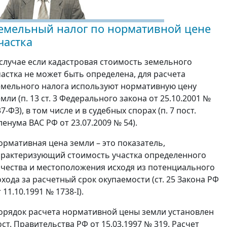
емельный налог по нормативной цене
частка
 случае если кадастровая стоимость земельного
частка не может быть определена, для расчета
емельного налога используют нормативную цену
мли (п. 13 ст. 3 Федерального закона от 25.10.2001 №
7-ФЗ), в том числе и в судебных спорах (п. 7 пост.
ленума ВАС РФ от 23.07.2009 № 54).
ормативная цена земли – это показатель,
арактеризующий стоимость участка определенного
ачества и местоположения исходя из потенциального
охода за расчетный срок окупаемости (ст. 25 Закона РФ
 11.10.1991 № 1738-I).
орядок расчета нормативной цены земли установлен
ост. Правительства РФ от 15.03.1997 № 319. Расчет