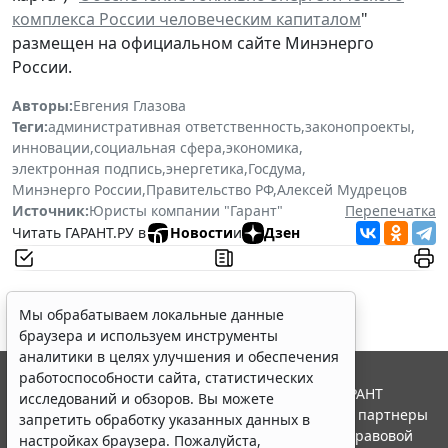
комплекса России человеческим капиталом
"
размещен на официальном сайте Минэнерго
России.
Авторы:
Евгения Глазова
Теги:
административная ответственность
,
законопроекты
,
инновации
,
социальная сфера
,
экономика
,
электронная подпись
,
энергетика
,
Госдума
,
Минэнерго России
,
Правительство РФ
,
Алексей Мудрецов
Источник:
Юристы компании "Гарант"
Перепечатка
Читать ГАРАНТ.РУ в
Новости
и
Дзен
Мы обрабатываем локальные данные
браузера и используем инструменты
аналитики в целях улучшения и обеспечения
работоспособности сайта, статистических
© ООО "НПП "ГАРАНТ-СЕРВИС", 2026. Система ГАРАНТ
исследований и обзоров. Вы можете
выпускается с 1990 года. Компания "Гарант" и ее партнеры
запретить обработку указанных данных в
являются участниками Российской ассоциации правовой
настройках браузера. Пожалуйста,