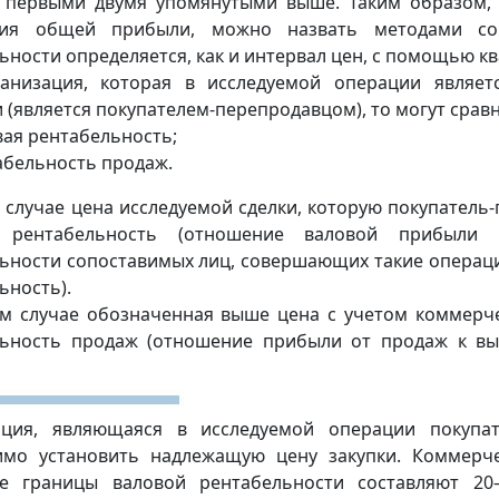
 первыми двумя упомянутыми выше. Таким образом, 
ния общей прибыли, можно назвать методами соп
ьности определяется, как и интервал цен, с помощью к
ганизация, которая в исследуемой операции являет
 (является покупателем-перепродавцом), то могут срав
вая рентабельность;
абельность продаж.
 случае цена исследуемой сделки, которую покупатель
 рентабельность (отношение валовой прибыли 
ьности сопоставимых лиц, совершающих такие операц
ьность).
м случае обозначенная выше цена с учетом коммерче
льность продаж (отношение прибыли от продаж к вы
ация, являющаяся в исследуемой операции покупа
имо установить надлежащую цену закупки. Коммерче
е границы валовой рентабельности составляют 2