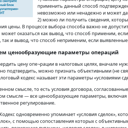
применить данный способ подтвержден
невозможно или ненадежно и может дат
2) можно ли получить сведения, которы
ия цены. В процессе выбора способа важно не допусти
ожет оказаться как вывод, что способ применим, если
 так и вывод, что способ неприменим, если выявленны
ем ценообразующие параметры операций
ердить цену опе¬рации в налоговых целях, вначале нуж
но подтвердить, можно признать объективными (не св
алоговый кодекс называет эти параметры «условиями сде
енном смысле, то есть условия договора, согласованные 
ом смысле — все ценообразующие параметры, включая ф
ственное регулирование.
 Кодекс одновременно упоминает «условия сделок», кото
елок», с помощью сопоставления которых с объективн