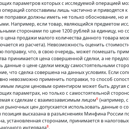
щих параметров которых с исследуемой операцией мо
я операций сопоставимы лишь частично и приводятся к
 поправки должны иметь не только обоснование, но и 
ми. Например, если товар, являющийся предметом исс
ьными сторонами по цене 1200 рублей за единицу, но со
то цена продажи малого количества данного товара мож
лючается из расчета). Невозможность оценить стоимос
ую поправку, что, в свою очередь, может помешать при
тва принимается цена совершенной сделки, а не предло
ь данные о цене сделки между самостоятельными сторо
ие, что сделка совершена на данных условиях. Если со
авно невозможно применить поправки, то способ сопос
имым лицом ценовым ориентиром может быть другая с
щих параметрах, но только с самостоятельной сторон
6
мая к сделкам с взаимозависимым лицом
(например, с
х рыночных цен допускается использовать данные о со
 позиция высказана в разъяснениях Минфина России по
ена, установленная сторонами, принимается в налоговых
8
ыночного интервала
.