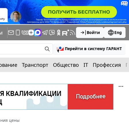
м
Войти
Eng
Перейти в систему ГАРАНТ
ование
Транспорт
Общество
IT
Профессия
П
ания цены