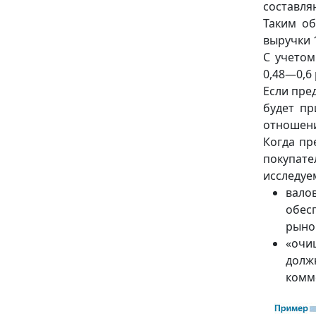
составля
Таким об
выручки 1
С учетом
0,48—0,6 
Если пре
будет п
отношени
Когда пр
покупате
исследуе
вало
обес
рыно
«очи
долж
комм