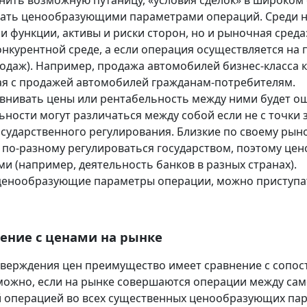
нить возможную путаницу, «условия сделок» в широком
ать ценообразующими параметрами операций. Среди ни
и функции, активы и риски сторон, но и рыночная среда
конкурентной среде, а если операция осуществляется на
родаж). Например, продажа автомобилей бизнес-класса 
я с продажей автомобилей гражданам-потребителям.
внивать цены или рентабельность между ними будет о
ьности могут различаться между собой если не с точки 
осударственного регулирования. Близкие по своему ры
по-разному регулироваться государством, поэтому цено
ми (например, деятельность банков в разных странах).
енообразующие параметры операции, можно приступат
ение с ценами на рынке
тверждения цен преимущество имеет сравнение с соп
ожно, если на рынке совершаются операции между сам
 операцией во всех существенных ценообразующих пар