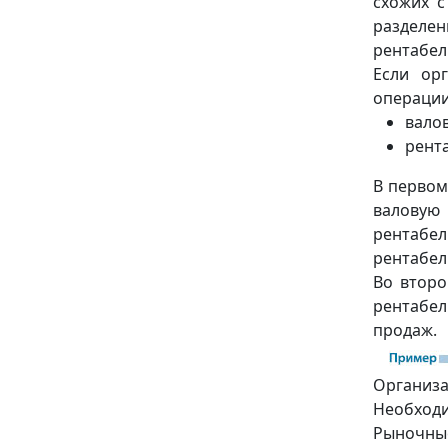
схожих с
разделе
рентабел
Если ор
операции
вало
рент
В первом
валовую
рентабел
рентабел
Во второ
рентабе
продаж.
Организ
Необход
Рыночны