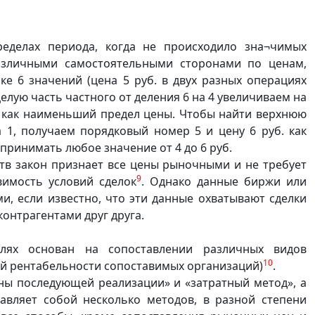
еделах периода, когда не происходило зна¬чимых
азличными самостоятельными сторонами по ценам,
ске 6 значений (цена 5 руб. в двух разных операциях
елую часть частного от деления 6 на 4 увеличиваем на
б. как наименьший предел цены. Чтобы найти верхнюю
а 1, получаем порядковый номер 5 и цену 6 руб. как
ринимать любое значение от 4 до 6 руб.
тв закон признает все цены рыночными и не требует
9
вимость условий сделок
. Однако данные биржи или
, если известно, что эти данные охватывают сделки
онтрагентами друг друга.
лях основан на сопоставлении различных видов
10
ей рентабельности сопоставимых организаций)
.
ены последующей реализации» и «затратный метод», а
авляет собой несколько методов, в разной степени