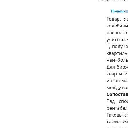
Товар, 
колебан
располож
учитывае
1, получ
квартиль
наи¬боль
Для бирж
квартили
информац
между вз
Сопоста
Ряд спо
рентабел
Таковы с
также «м