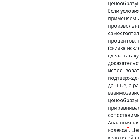
ценообразую
Если услови
применяемые
произвольны
самостоятел
процентов, 
(скидка иск
сделать так
доказательс
использоват
подтвержден
данные, а р
взаимозавис
ценообразую
приравнивае
сопоставимы
Аналогичная
7
кодекса
. Ц
квартилей р