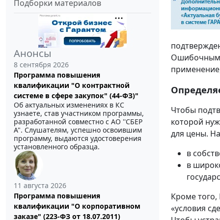
Подборки материалов
подтвержден
Анонсы
Ошибочным м
8 сентября 2026
применение,
Программа повышения
квалификации "О контрактной
Определя
системе в сфере закупок" (44-ФЗ)"
Об актуальных изменениях в КС
Чтобы подтв
узнаете, став участником программы,
которой нуж
разработанной совместно с АО ''СБЕР
А". Слушателям, успешно освоившим
для цены. Н
программу, выдаются удостоверения
установленного образца.
в собств
в широк
государ
11 августа 2026
Программа повышения
Кроме того,
квалификации "О корпоративном
«условия сд
заказе" (223-ФЗ от 18.07.2011)