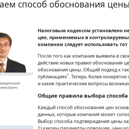
аем способ обоснования цен
Налоговым кодексом установлено н
цен, применяемых в контролируемы
компании следует использовать тот
После того как компания выявила в св
действие новых правил обоснования це
обоснования цены. Общий подход к та
*
публикациях
. Теперь более конкретно
и какие практические вопросы возникаю
Общие правила выбора способа
Каждый способ обоснования цен основ
данных, которые компания может сопос
Выбор способа подтверждения цены зав
1) каковы параметры операции, цену к