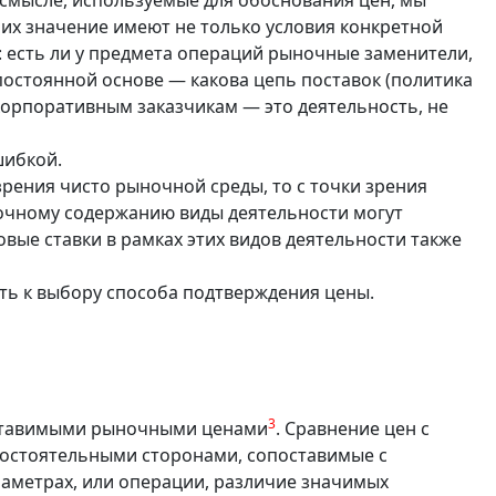
 смысле, используемые для обоснования цен, мы
х значение имеют не только условия конкретной
: есть ли у предмета операций рыночные заменители,
 постоянной основе — какова цепь поставок (политика
корпоративным заказчикам — это деятельность, не
шибкой.
зрения чисто рыночной среды, то с точки зрения
ночному содержанию виды деятельности могут
вые ставки в рамках этих видов деятельности также
ь к выбору способа подтверждения цены.
3
оставимыми рыночными ценами
. Сравнение цен с
остоятельными сторонами, сопоставимые с
аметрах, или операции, различие значимых