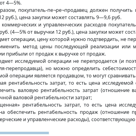
ют 4—5%.
разом, покупатель-пе¬ре¬продавец должен получить 
2 руб.), цена закупки может составлять 9—9,6 руб.
 коммерческих и управленческих расходов покупател
руб. (4—5% от выручки 12 руб.), цена закупки может сост
дмет операции, цену которой нужно подтвердить, не пер
рименить метод цены последующей реализации или м
и прибыли от продаж к выручке от продаж.
едмет исследуемой операции не перепродается (и по
ля-перепродавца), но можно определить себестоимост
мой операции является продавцом, то могут сравнивать
вая рентабельность затрат, то есть цена исследуемой 
печить валовую рентабельность затрат (отношение в
чной валовой рентабельности затрат;
щенная» рентабельность затрат, то есть цена исслед
на обеспечить рентабельность продаж (отношение п
ерческие и управленческие расходы), соответствующую