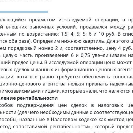
являющийся предметом ис¬следуемой операции, в пр
ий внешних рыночных условий, продавался между р
енным по возрастанию: 1,5; 4; 5; 5; 6 и 10 руб. В спи
тся оба раза). Определим нижнюю квартиль. Для этого ц
аем порядковый номер 2 и, соответственно, цену 4 ру
, целую часть произведения 6 и 0,75 уве¬личиваем н
ший предел цены. В исследуемой операции цена может п
евых сделок и данных информационно-ценовых агентс
зации, хотя все равно требуется обеспечить сопоста
ионно-ценового агентства нельзя признать надежными
аимозависимыми лицами, которые знали, что являются к
вление рентабельности
собов подтверждения цен сделок в налоговых це
ьности (для чего необходимы данные о соответствующ
пособы, названные в Налоговом кодексе как «метод ц
етод сопоставимой рентабельности», который предст