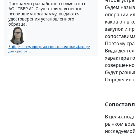
Чтобы устра
Программа разработана совместно с
будем назыв
АО ''СБЕР А". Слушателям, успешно
освоившим программу, выдаются
операции ил
удостоверения установленного
каков он в 
образца.
закупок и п
сопоставима
Поэтому сра
Выберите тему программы повышения квалификации
Виды деятел
для юристов ...
характера г
совершенно 
будут разны
Определив ц
Сопоставл
В целях под
рынком возм
исследуемой