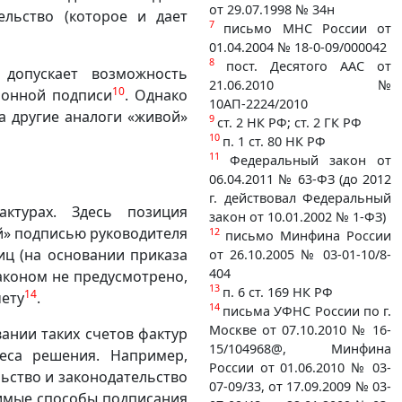
от 29.07.1998 № 34н
ельство (которое и дает
7
письмо МНС России от
01.04.2004 № 18-0-09/000042
8
пост. Десятого ААС от
 допускает возможность
21.06.2010 №
10
ронной подписи
. Однако
10АП-2224/2010
а другие аналоги «живой»
9
ст. 2 НК РФ; ст. 2 ГК РФ
10
п. 1 ст. 80 НК РФ
11
Федеральный закон от
06.04.2011 № 63-ФЗ (до 2012
г. действовал Федеральный
актурах. Здесь позиция
закон от 10.01.2002 № 1-ФЗ)
й» подписью руководителя
12
письмо Минфина России
иц (на основании приказа
от 26.10.2005 № 03-01-10/8-
404
аконом не предусмотрено,
13
п. 6 ст. 169 НК РФ
14
чету
.
14
письма УФНС России по г.
Москве от 07.10.2010 № 16-
ании таких счетов фактур
15/104968@, Минфина
еса решения. Например,
России от 01.06.2010 № 03-
ьство и законодательство
07-09/33, от 17.09.2009 № 03-
тимые способы подписания