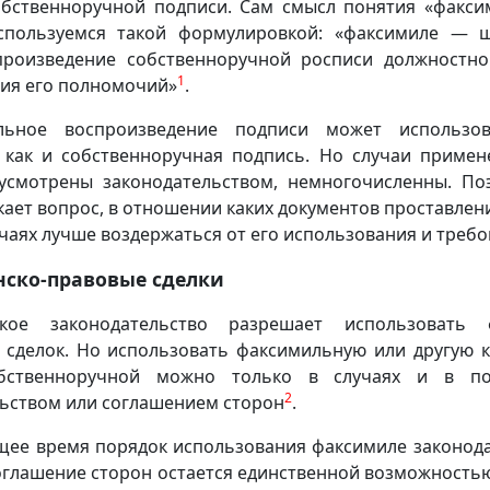
обственноручной подписи. Сам смысл понятия «факсим
спользуемся такой формулировкой: «факсимиле — 
произведение собственноручной росписи должностн
1
ия его полномочий»
.
льное воспроизведение подписи может использо
, как и собственноручная подпись. Но случаи примен
усмотрены законодательством, немногочисленны. По
кает вопрос, в отношении каких документов проставлен
лучаях лучше воздержаться от его использования и треб
нско-правовые сделки
ское законодательство разрешает использовать
 сделок. Но использовать факсимильную или другую к
бственноручной можно только в случаях и в пор
2
ьством или соглашением сторон
.
щее время порядок использования факсимиле законода
оглашение сторон остается единственной возможность