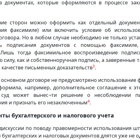
в документах, которые оформляются в процессе за
ние сторон можно оформить как отдельный документ
ния факсимиле) или включить условие об использо
оговора. Но в любом случае необходимо не только уст
ть подписания документов с помощью факсимиле,
 Лишь тогда факсимильное воспроизведение подпис
 силу, как и собственноручная подпись, а заверенные
3
в качестве письменных доказательств
.
в основном договоре не предусмотрено использование 
формила, например, дополнительное соглашение к э
, суд может вынес¬ти решение о несоблюдении п
4
ия и признать его незаключенным
.
ты бухгалтерского и налогового учета
дискуссии по поводу правомерности использования ш
бухгалтерских и налоговых документов длятся уже не о