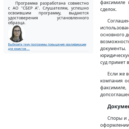
факсимиле 
Программа разработана совместно
с АО ''СБЕР А". Слушателям, успешно
сделок.
освоившим программу, выдаются
удостоверения установленного
Соглаше
образца.
использова
основного д
возможнос
Выберите тему программы повышения квалификации
документы.
для юристов ...
юридическую
суд примет 
Если же 
компания о
факсимиле
допсоглашен
Докумен
Споры и 
оформлении 