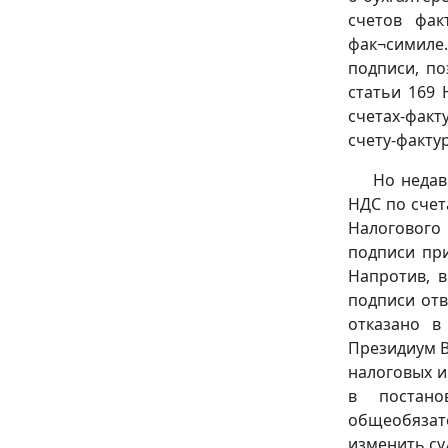
счетов фак
фак¬симиле
подписи, по
статьи 169 
счетах-факт
счету-факту
Но недав
НДС по счет
Налогового
подписи пр
Напротив, 
подписи отв
отказано в
Президиум В
налоговых и
в постано
общеобязат
изменить су