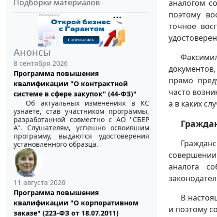
Подборки материалов
аналогом с
поэтому во
точное вос
удостоверен
Анонсы
Факсими
8 сентября 2026
документов
Программа повышения
прямо пред
квалификации "О контрактной
часто возни
системе в сфере закупок" (44-ФЗ)"
Об актуальных изменениях в КС
а в каких с
узнаете, став участником программы,
разработанной совместно с АО ''СБЕР
Гражда
А". Слушателям, успешно освоившим
программу, выдаются удостоверения
Граждан
установленного образца.
совершении
аналога со
законодател
11 августа 2026
Программа повышения
В настоя
квалификации "О корпоративном
и поэтому с
заказе" (223-ФЗ от 18.07.2011)