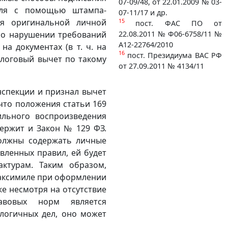
07-09/48, от 22.01.2009 № 03-
еля с помощью штампа-
07-11/17 и др.
я оригинальной личной
15
пост. ФАС ПО от
т о нарушении требований
22.08.2011 № Ф06-6758/11 №
А12-22764/2010
на документах (в т. ч. на
16
пост. Президиума ВАС РФ
алоговый вычет по такому
от 27.09.2011 № 4134/11
спекции и признал вычет
что положения статьи 169
ильного воспроизведения
ержит и Закон № 129 ФЗ.
должны содержать личные
овленных правил, ей будет
ктурам. Таким образом,
факсимиле при оформлении
же несмотря на отсутствие
авовых норм является
логичных дел, оно может