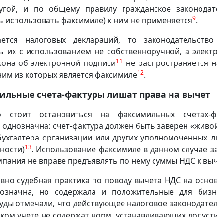
угой, и по общему правилу гражданское законодат
9
 использовать факсимиле) к ним не применяется
.
ается налоговых деклараций, то законодательство
ь их с использованием не собственноручной, а элект
11
кона об электронной подписи
не распространяется н
12
ним из которых является факсимиле
.
ильные счета-фактуры лишат права на вычет
о стоит остановиться на факсимильных счетах-ф
 однозначна: счет-фактура должен быть заверен «живо
бухгалтера организации или других уполномоченных л
13
ности)
. Использование факсимиле в данном случае з
омпания не вправе предъявлять по нему суммы НДС к вы
вно судебная практика по поводу вычета НДС на основ
означна, но содержала и положительные для бизн
уды отмечали, что действующее налоговое законодател
ском учете не содержат норм, устанавливающих допус