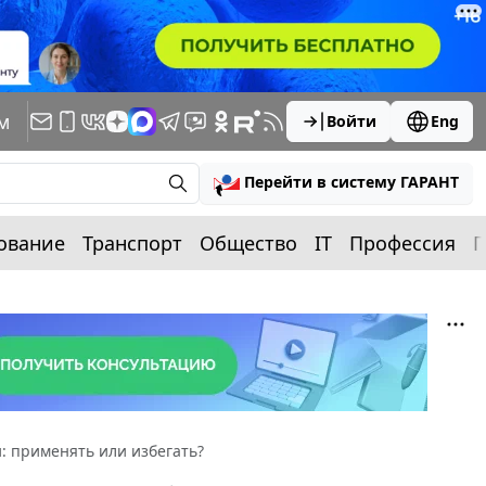
м
Войти
Eng
Перейти в систему ГАРАНТ
ование
Транспорт
Общество
IT
Профессия
П
: применять или избегать?