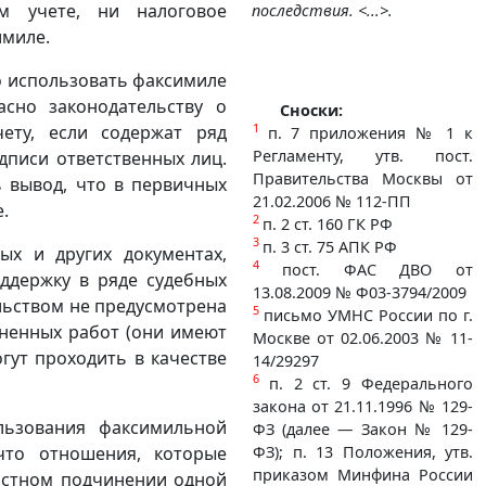
м учете, ни налоговое
последствия. <...>.
имиле.
о использовать факсимиле
асно законодательству о
Сноски:
1
ту, если содержат ряд
п. 7 приложения № 1 к
Регламенту, утв. пост.
дписи ответственных лиц.
Правительства Москвы от
 вывод, что в первичных
21.02.2006 № 112-ПП
.
2
п. 2 ст. 160 ГК РФ
3
п. 3 ст. 75 АПК РФ
ых и других документах,
4
пост. ФАС ДВО от
ддержку в ряде судебных
13.08.2009 № Ф03-3794/2009
ельством не предусмотрена
5
письмо УМНС России по г.
ненных работ (они имеют
Москве от 02.06.2003 № 11-
гут проходить в качестве
14/29297
6
п. 2 ст. 9 Федерального
закона от 21.11.1996 № 129-
льзования факсимильной
ФЗ (далее — Закон № 129-
что отношения, которые
ФЗ); п. 13 Положения, утв.
приказом Минфина России
ластном подчинении одной