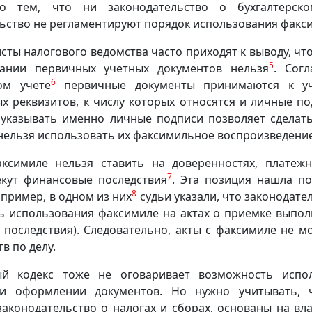
о тем, что ни законодательство о бухгалтерско
ьство не регламентируют порядок использования факс
сты налогового ведомства часто приходят к выводу, чт
5
ании первичных учетных документов нельзя
. Согл
6
ом учете
первичные документы принимаются к уче
х реквизитов, к числу которых относятся и личные по
 указывать именно личные подписи позволяет сделать
нельзя использовать их факсимильное воспроизведение
ксимиле нельзя ставить на доверенностях, платежн
7
екут финансовые последствия
. Эта позиция нашла по
8
пример, в одном из них
судьи указали, что законодат
ь использования факсимиле на актах о приемке выпол
последствия). Следовательно, акты с факсимиле не мо
в по делу.
ый кодекс тоже не оговаривает возможность испо
и оформлении документов. Но нужно учитывать, 
законодательство о налогах и сборах, основаны на в