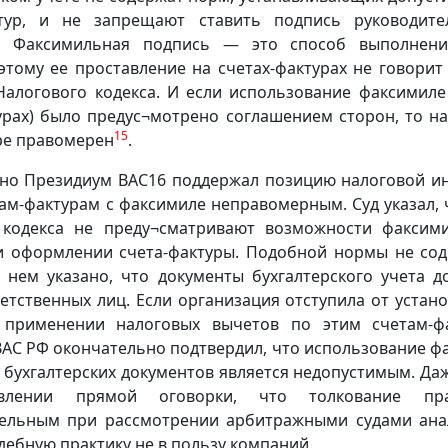
тур, и не запрещают ставить подпись руководит
. Факсимильная подпись — это способ выполнени
этому ее проставление на счетах-фактурах не говори
Налогового кодекса. И если использование факсимиле 
урах) было предус¬мотрено соглашением сторон, то н
15
ре правомерен
.
но Президиум ВАС16 поддержал позицию налоговой ин
ам-фактурам с факсимиле неправомерным. Суд указал, 
 кодекса не преду¬сматривают возможности факсим
и оформлении счета-фактуры. Подобной нормы не сод
в нем указано, что документы бухгалтерского учета 
етственных лиц. Если организация отступила от устан
 применении налоговых вычетов по этим счетам-фа
АС РФ окончательно подтвердил, что использование 
 бухгалтерских документов является недопустимым. Да
влении прямой оговорки, что толкование пр
ельным при рассмотрении арбитражными судами ана
дебную практику не в пользу компаний.