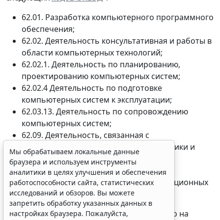
62.01. Разработка компьютерного программного
обеспечения;
62.02. Деятельность консультативная и работы в
области компьютерных технологий;
62.02.1. Деятельность по планированию,
проектированию компьютерных систем;
62.02.4 Деятельность по подготовке
компьютерных систем к эксплуатации;
Мы обрабатываем локальные данные
62.03.13. Деятельность по сопровождению
браузера и используем инструменты
компьютерных систем;
аналитики в целях улучшения и обеспечения
работоспособности сайта, статистических
62.09. Деятельность, связанная с
исследований и обзоров. Вы можете
использованием вычислительной техники и
запретить обработку указанных данных в
информационных технологий;
настройках браузера. Пожалуйста,
63.11.1. Деятельность по созданию и
ознакомьтесь с условиями их обработки
.
использованию баз данных и информационных
Принять
ресурсов.
При этом Минцифры России уполномочено на