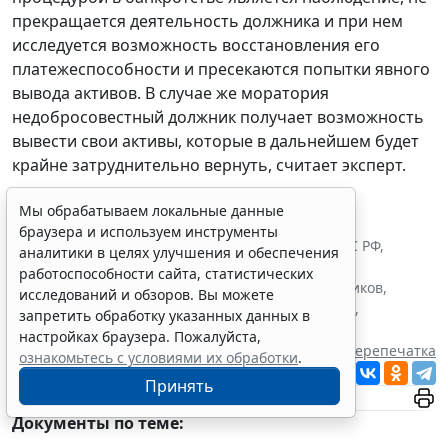
прекращается деятельность должника и при нем
исследуется возможность восстановления его
платежеспособности и пресекаются попытки явного
вывода активов. В случае же моратория
недобросовестный должник получает возможность
вывести свои активы, которые в дальнейшем будет
крайне затруднительно вернуть, считает эксперт.
Авторы:
Маргарита Сазонова
Мы обрабатываем локальные данные
Теги:
2021
,
2022
,
банкротство
,
законопроекты
,
браузера и используем инструменты
правоприменение
,
судебная практика
,
юрлица
,
ВС РФ
,
аналитики в целях улучшения и обеспечения
ФНС России
,
Андрей Червов
,
Вячеслав Курилин
,
работоспособности сайта, статистических
Дмитрий Краснощек
,
Игорь Афонин
,
Илья Телятников
,
исследований и обзоров. Вы можете
Ксения Хлопотова
,
Олег Гринев
,
Роман Чернышов
,
запретить обработку указанных данных в
Светлана Гузь
,
Юрий Капштык
настройках браузера. Пожалуйста,
Источник:
ГАРАНТ.РУ
Перепечатка
ознакомьтесь с условиями их обработки
.
Читать ГАРАНТ.РУ в
Новости
и
Дзен
Принять
Документы по теме: