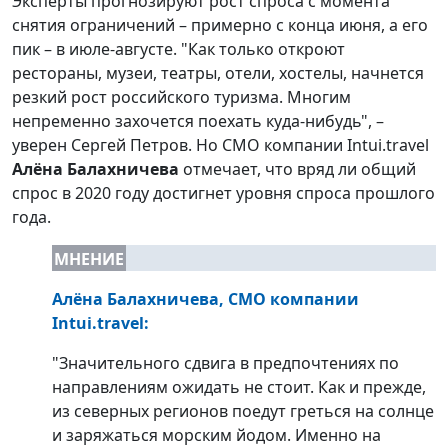
Эксперты прогнозируют рост спроса с момента
снятия ограничений – примерно с конца июня, а его
пик – в июле-августе. "Как только откроют
рестораны, музеи, театры, отели, хостелы, начнется
резкий рост российского туризма. Многим
непременно захочется поехать куда-нибудь", –
уверен Сергей Петров. Но СМО компании Intui.travel
Алёна Балахничева
отмечает, что вряд ли общий
спрос в 2020 году достигнет уровня спроса прошлого
года.
МНЕНИЕ
Алёна Балахничева
, СМО компании
Intui.travel
:
"Значительного сдвига в предпочтениях по
направлениям ожидать не стоит. Как и прежде,
из северных регионов поедут греться на солнце
и заряжаться морским йодом. Именно на