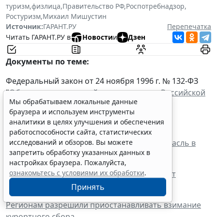
туризм
,
физлица
,
Правительство РФ
,
Роспотребнадзор
,
Ростуризм
,
Михаил Мишустин
Источник:
ГАРАНТ.РУ
Перепечатка
Читать ГАРАНТ.РУ в
Новости
и
Дзен
Документы по теме:
Федеральный закон от 24 ноября 1996 г. № 132-ФЗ
"
Об основах туристской деятельности в Российской
Мы обрабатываем локальные данные
Федерации
"
браузера и используем инструменты
аналитики в целях улучшения и обеспечения
Читайте также:
работоспособности сайта, статистических
Туризм-2020 и COVID-19: туристическая отрасль в
исследований и обзоров. Вы можете
запретить обработку указанных данных в
условиях пандемии и после нее
настройках браузера. Пожалуйста,
ознакомьтесь с условиями их обработки
.
Когда кончится карантин: санатории начнут
работать по-новому
Принять
Регионам разрешили приостанавливать взимание
курортного сбора