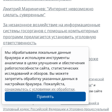
Дмитрий Мариничев: "Интернет невозможно
сделать суверенным"
За незаконное воздействие на информационные
системы госорганов с помощью компьютерных
программ предлагается установить уголовную
ответственность
Мы обрабатываем локальные данные
С 1 июля за нарушения в сфере обработки
браузера и используем инструменты
персональных данных будут наказывать строже
аналитики в целях улучшения и обеспечения
работоспособности сайта, статистических
______________________________
исследований и обзоров. Вы можете
запретить обработку указанных данных в
1
С текстом законопроекта № 47571-7 "
О безопасности критической
настройках браузера. Пожалуйста,
информационной инфраструктуры Российской Федерации
" и
ознакомьтесь с условиями их обработки
.
материалами к нему можно ознакомиться на официальном сайте
Принять
Госдумы.
2
С текстом законопроекта № 47591-7 "
О внесении изменений в
Уголовный кодекс Российской Федерации и Уголовно-процессуальный