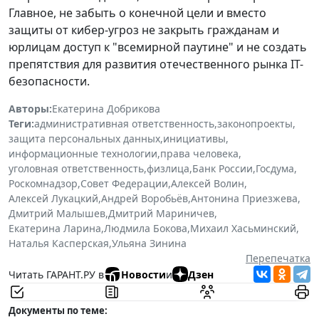
Главное, не забыть о конечной цели и вместо
защиты от кибер-угроз не закрыть гражданам и
юрлицам доступ к "всемирной паутине" и не создать
препятствия для развития отечественного рынка IT-
безопасности.
Авторы:
Екатерина Добрикова
Теги:
административная ответственность
,
законопроекты
,
защита персональных данных
,
инициативы
,
информационные технологии
,
права человека
,
уголовная ответственность
,
физлица
,
Банк России
,
Госдума
,
Роскомнадзор
,
Совет Федерации
,
Алексей Волин
,
Алексей Лукацкий
,
Андрей Воробьёв
,
Антонина Приезжева
,
Дмитрий Малышев
,
Дмитрий Мариничев
,
Екатерина Ларина
,
Людмила Бокова
,
Михаил Хасьминский
,
Наталья Касперская
,
Ульяна Зинина
Перепечатка
Читать ГАРАНТ.РУ в
Новости
и
Дзен
Документы по теме: