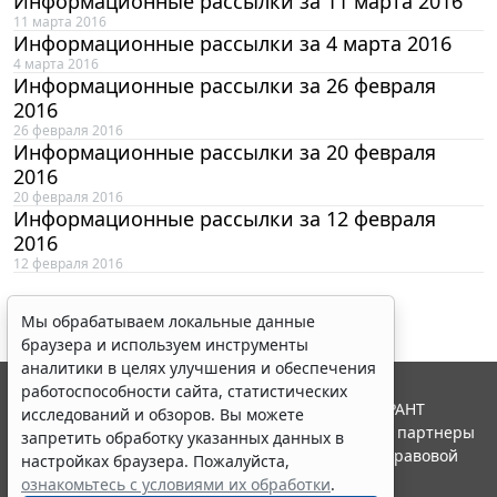
Информационные рассылки за 11 марта 2016
11 марта 2016
Информационные рассылки за 4 марта 2016
4 марта 2016
Информационные рассылки за 26 февраля
2016
26 февраля 2016
Информационные рассылки за 20 февраля
2016
20 февраля 2016
Информационные рассылки за 12 февраля
2016
12 февраля 2016
Мы обрабатываем локальные данные
браузера и используем инструменты
аналитики в целях улучшения и обеспечения
работоспособности сайта, статистических
© ООО "НПП "ГАРАНТ-СЕРВИС", 2026. Система ГАРАНТ
исследований и обзоров. Вы можете
выпускается с 1990 года. Компания "Гарант" и ее партнеры
запретить обработку указанных данных в
являются участниками Российской ассоциации правовой
настройках браузера. Пожалуйста,
информации ГАРАНТ.
ознакомьтесь с условиями их обработки
.