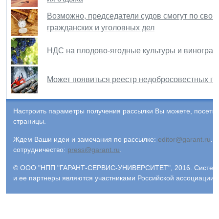
Возможно, председатели судов смогут по свое
гражданских и уголовных дел
НДС на плодово-ягодные культуры и виноград 
Может появиться реестр недобросовестных пр
Настроить параметры получения рассылки Вы можете, посети
страницы.
Ждем Ваши идеи и замечания по рассылке:
editor@garant.ru
.
Р
сотрудничество:
press@garant.ru
.
© ООО "НПП "ГАРАНТ-СЕРВИС-УНИВЕРСИТЕТ", 2016. Система Г
и ее партнеры являются участниками Российской ассоциации