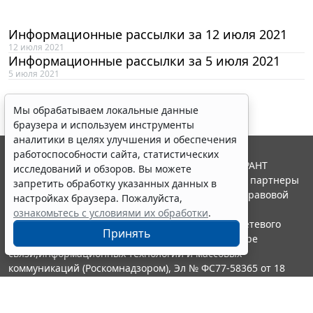
Информационные рассылки за 12 июля 2021
12 июля 2021
Информационные рассылки за 5 июля 2021
5 июля 2021
Мы обрабатываем локальные данные
браузера и используем инструменты
аналитики в целях улучшения и обеспечения
работоспособности сайта, статистических
© ООО "НПП "ГАРАНТ-СЕРВИС", 2026. Система ГАРАНТ
исследований и обзоров. Вы можете
выпускается с 1990 года. Компания "Гарант" и ее партнеры
запретить обработку указанных данных в
являются участниками Российской ассоциации правовой
настройках браузера. Пожалуйста,
информации ГАРАНТ.
ознакомьтесь с условиями их обработки
.
Портал ГАРАНТ.РУ зарегистрирован в качестве сетевого
Принять
издания Федеральной службой по надзору в сфере
связи,информационных технологий и массовых
коммуникаций (Роскомнадзором), Эл № ФС77-58365 от 18
июня 2014 года.
16+