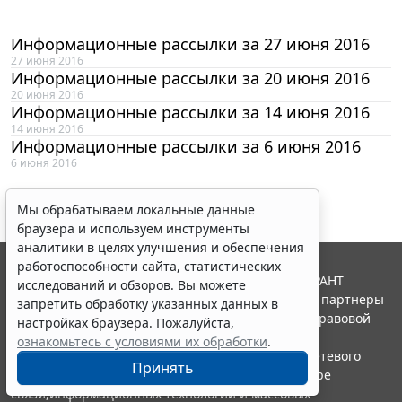
Информационные рассылки за 27 июня 2016
27 июня 2016
Информационные рассылки за 20 июня 2016
20 июня 2016
Информационные рассылки за 14 июня 2016
14 июня 2016
Информационные рассылки за 6 июня 2016
6 июня 2016
Мы обрабатываем локальные данные
браузера и используем инструменты
аналитики в целях улучшения и обеспечения
работоспособности сайта, статистических
© ООО "НПП "ГАРАНТ-СЕРВИС", 2026. Система ГАРАНТ
исследований и обзоров. Вы можете
выпускается с 1990 года. Компания "Гарант" и ее партнеры
запретить обработку указанных данных в
являются участниками Российской ассоциации правовой
настройках браузера. Пожалуйста,
информации ГАРАНТ.
ознакомьтесь с условиями их обработки
.
Портал ГАРАНТ.РУ зарегистрирован в качестве сетевого
Принять
издания Федеральной службой по надзору в сфере
связи,информационных технологий и массовых