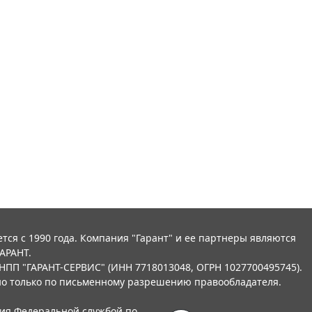
тся с 1990 года. Компания "Гарант" и ее партнеры являются
АРАНТ.
НПП "ГАРАНТ-СЕРВИС" (ИНН 7718013048, ОГРН 1027700495745).
о только по письменному разрешению правообладателя.
ния Федеральной службой по