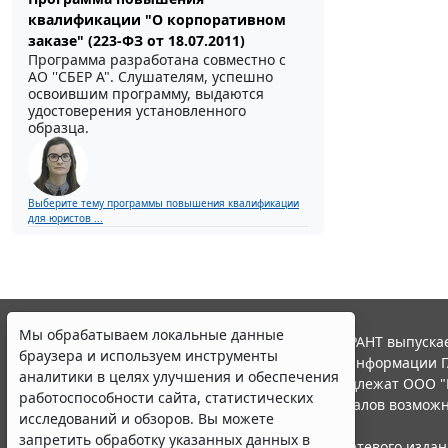
квалификации "О корпоративном
заказе" (223-ФЗ от 18.07.2011)
Программа разработана совместно с
АО ''СБЕР А". Слушателям, успешно
освоившим программу, выдаются
удостоверения установленного
образца.
Выберите тему программы повышения квалификации
для юристов ...
Мы обрабатываем локальные данные
© ООО "НПП "ГАРАНТ-СЕРВИС", 2026. Система ГАРАНТ выпускае
браузера и используем инструменты
участниками Российской ассоциации правовой информации Г
аналитики в целях улучшения и обеспечения
Все права на материалы сайта ГАРАНТ.РУ принадлежат ООО "
работоспособности сайта, статистических
Полное или частичное воспроизведение материалов возможн
исследований и обзоров. Вы можете
Правила использования портала.
запретить обработку указанных данных в
Портал ГАРАНТ.РУ зарегистрирован в качестве сетевого изда