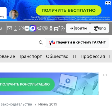
м
Войти
Eng
Перейти в систему ГАРАНТ
ование
Транспорт
Общество
IT
Профессия
П
 законодательства
Июнь 2019