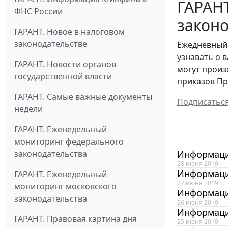
ГАРАН
ФНС России
законо
ГАРАНТ. Новое в налоговом
законодательстве
Ежедневный 
узнавать о 
ГАРАНТ. Новости органов
могут произ
государственной власти
приказов Пр
ГАРАНТ. Самые важные документы
Подписатьс
недели
ГАРАНТ. Еженедельный
мониторинг федерального
законодательства
Информаци
28 июня 2019
Информаци
ГАРАНТ. Еженедельный
27 июня 2019
мониторинг московского
Информаци
законодательства
26 июня 2019
Информаци
ГАРАНТ. Правовая картина дня
25 июня 2019