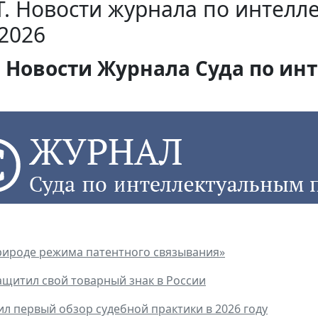
. Новости журнала по интелл
2026
Новости Журнала Суда по инт
рироде режима патентного связывания»
ащитил свой товарный знак в России
ил первый обзор судебной практики в 2026 году