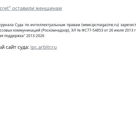
Secret" оставили женщинам
журнала Суда по интеллектуальным правам (www.ipcmagazine.ru) зареги
ссовых коммуникаций (Роcкомнадзор), ЭЛ № ФС77-54853 от 26 июля 2013 г
ая поддержка" 2013-2026
 сайт суда:
ipc.arbitr.ru