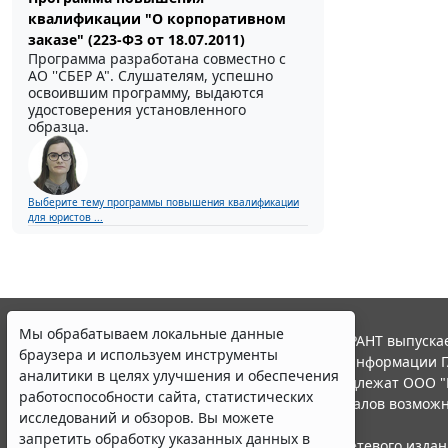
квалификации "О корпоративном
заказе" (223-ФЗ от 18.07.2011)
Программа разработана совместно с
АО ''СБЕР А". Слушателям, успешно
освоившим программу, выдаются
удостоверения установленного
образца.
Выберите тему программы повышения квалификации
для юристов ...
Мы обрабатываем локальные данные
© ООО "НПП "ГАРАНТ-СЕРВИС", 2026. Система ГАРАНТ выпускае
браузера и используем инструменты
участниками Российской ассоциации правовой информации Г
аналитики в целях улучшения и обеспечения
Все права на материалы сайта ГАРАНТ.РУ принадлежат ООО "
работоспособности сайта, статистических
Полное или частичное воспроизведение материалов возможн
исследований и обзоров. Вы можете
Правила использования портала.
запретить обработку указанных данных в
Портал ГАРАНТ.РУ зарегистрирован в качестве сетевого изда