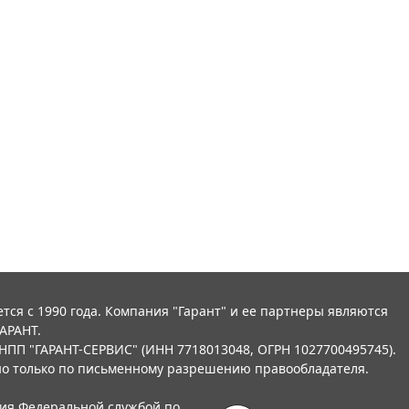
тся с 1990 года. Компания "Гарант" и ее партнеры являются
АРАНТ.
НПП "ГАРАНТ-СЕРВИС" (ИНН 7718013048, ОГРН 1027700495745).
о только по письменному разрешению правообладателя.
ния Федеральной службой по