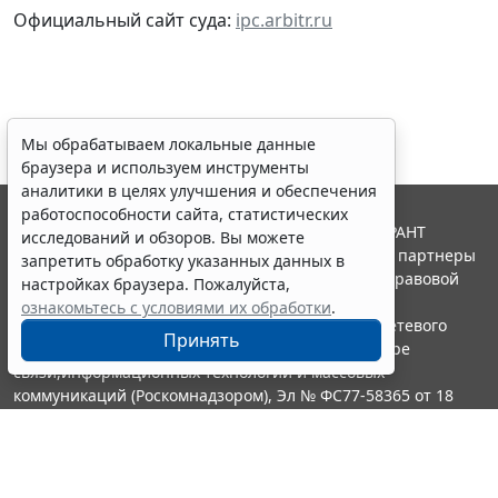
Официальный сайт суда:
ipc.arbitr.ru
Мы обрабатываем локальные данные
браузера и используем инструменты
аналитики в целях улучшения и обеспечения
работоспособности сайта, статистических
© ООО "НПП "ГАРАНТ-СЕРВИС", 2026. Система ГАРАНТ
исследований и обзоров. Вы можете
выпускается с 1990 года. Компания "Гарант" и ее партнеры
запретить обработку указанных данных в
являются участниками Российской ассоциации правовой
настройках браузера. Пожалуйста,
информации ГАРАНТ.
ознакомьтесь с условиями их обработки
.
Портал ГАРАНТ.РУ зарегистрирован в качестве сетевого
Принять
издания Федеральной службой по надзору в сфере
связи,информационных технологий и массовых
коммуникаций (Роскомнадзором), Эл № ФС77-58365 от 18
июня 2014 года.
16+
Контакты
8-800-200-88-88