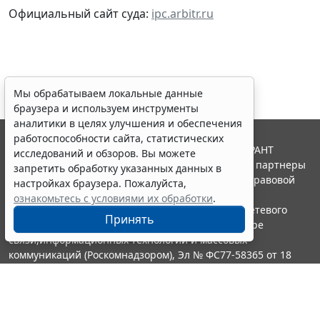
Официальный сайт суда:
ipc.arbitr.ru
Мы обрабатываем локальные данные
браузера и используем инструменты
аналитики в целях улучшения и обеспечения
работоспособности сайта, статистических
© ООО "НПП "ГАРАНТ-СЕРВИС", 2026. Система ГАРАНТ
исследований и обзоров. Вы можете
выпускается с 1990 года. Компания "Гарант" и ее партнеры
запретить обработку указанных данных в
являются участниками Российской ассоциации правовой
настройках браузера. Пожалуйста,
информации ГАРАНТ.
ознакомьтесь с условиями их обработки
.
Портал ГАРАНТ.РУ зарегистрирован в качестве сетевого
Принять
издания Федеральной службой по надзору в сфере
связи,информационных технологий и массовых
коммуникаций (Роскомнадзором), Эл № ФС77-58365 от 18
июня 2014 года.
16+
Контакты
8-800-200-88-88