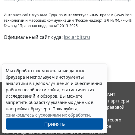
Интернет-сайт журнала Суда по интеллектуальным правам (www.ipcmag
технологий и массовых коммуникаций (Роcкомнадзор), ЭЛ № ФС77-54853 
© Фонд "Правовая поддержка" 2013-2025
Официальный сайт суда:
ipc.arbitr.ru
Мы обрабатываем локальные данные
браузера и используем инструменты
аналитики в целях улучшения и обеспечения
работоспособности сайта, статистических
© ООО "НПП "ГАРАНТ-СЕРВИС", 2026. Система ГАРАНТ
исследований и обзоров. Вы можете
выпускается с 1990 года. Компания "Гарант" и ее партнеры
запретить обработку указанных данных в
являются участниками Российской ассоциации правовой
настройках браузера. Пожалуйста,
информации ГАРАНТ.
ознакомьтесь с условиями их обработки
.
Портал ГАРАНТ.РУ зарегистрирован в качестве сетевого
Принять
издания Федеральной службой по надзору в сфере
связи,информационных технологий и массовых