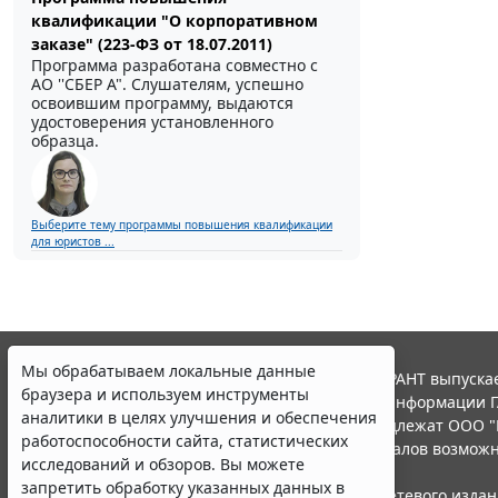
квалификации "О корпоративном
заказе" (223-ФЗ от 18.07.2011)
Программа разработана совместно с
АО ''СБЕР А". Слушателям, успешно
освоившим программу, выдаются
удостоверения установленного
образца.
Выберите тему программы повышения квалификации
для юристов ...
Мы обрабатываем локальные данные
© ООО "НПП "ГАРАНТ-СЕРВИС", 2026. Система ГАРАНТ выпускае
браузера и используем инструменты
участниками Российской ассоциации правовой информации Г
аналитики в целях улучшения и обеспечения
Все права на материалы сайта ГАРАНТ.РУ принадлежат ООО "
работоспособности сайта, статистических
Полное или частичное воспроизведение материалов возможн
исследований и обзоров. Вы можете
Правила использования портала.
запретить обработку указанных данных в
Портал ГАРАНТ.РУ зарегистрирован в качестве сетевого изда