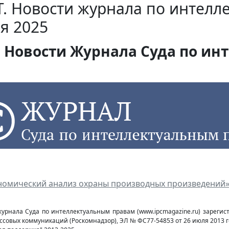
. Новости журнала по интелл
я 2025
Новости Журнала Суда по инт
номический анализ охраны производных произведений
журнала Суда по интеллектуальным правам (www.ipcmagazine.ru) зареги
ссовых коммуникаций (Роcкомнадзор), ЭЛ № ФС77-54853 от 26 июля 2013 г