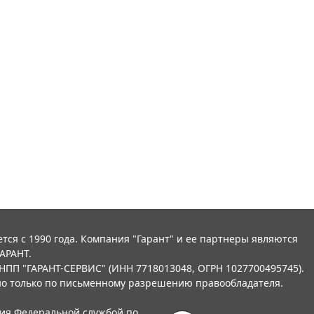
тся с 1990 года. Компания "Гарант" и ее партнеры являются
АРАНТ.
НПП "ГАРАНТ-СЕРВИС" (ИНН 7718013048, ОГРН 1027700495745).
о только по письменному разрешению правообладателя.
ния Федеральной службой по