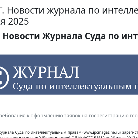
. Новости журнала по интелл
я 2025
Новости Журнала Суда по инт
ребования к оформлению заявок на госрегистрацию гео
журнала Суда по интеллектуальным правам (www.ipcmagazine.ru) зареги
ссовых коммуникаций (Роcкомнадзор), ЭЛ № ФС77-54853 от 26 июля 2013 г