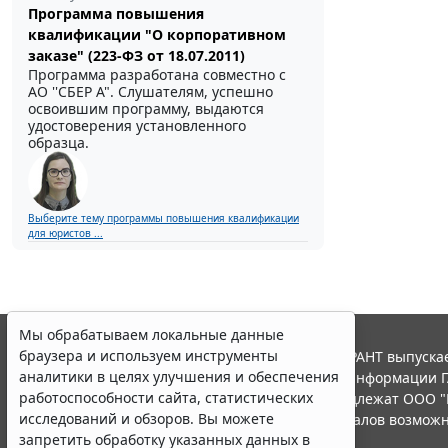
Программа повышения
квалификации "О корпоративном
заказе" (223-ФЗ от 18.07.2011)
Программа разработана совместно с
АО ''СБЕР А". Слушателям, успешно
освоившим программу, выдаются
удостоверения установленного
образца.
Выберите тему программы повышения квалификации
для юристов ...
Мы обрабатываем локальные данные
браузера и используем инструменты
© ООО "НПП "ГАРАНТ-СЕРВИС", 2026. Система ГАРАНТ выпускае
аналитики в целях улучшения и обеспечения
участниками Российской ассоциации правовой информации Г
работоспособности сайта, статистических
Все права на материалы сайта ГАРАНТ.РУ принадлежат ООО "
исследований и обзоров. Вы можете
Полное или частичное воспроизведение материалов возможн
запретить обработку указанных данных в
Правила использования портала.