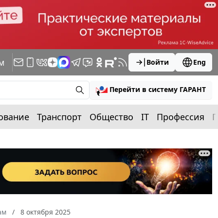
м
Войти
Eng
Перейти в систему ГАРАНТ
ование
Транспорт
Общество
IT
Профессия
П
ам
8 октября 2025