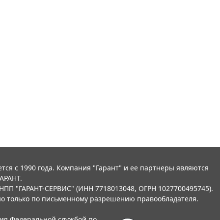
тся с 1990 года. Компания "Гарант" и ее партнеры являются
АРАНТ.
НПП "ГАРАНТ-СЕРВИС" (ИНН 7718013048, ОГРН 1027700495745).
о только по письменному разрешению правообладателя.
ния Федеральной службой по