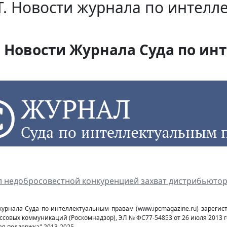
. Новости журнала по интелл
Новости Журнала Суда по инт
 недобросовестной конкуренцией захват дистрибьютор
журнала Суда по интеллектуальным правам (www.ipcmagazine.ru) зареги
ссовых коммуникаций (Роcкомнадзор), ЭЛ № ФС77-54853 от 26 июля 2013 г
ая поддержка" 2013-2025