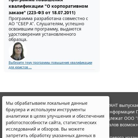
квалификации "О корпоративном
заказе" (223-ФЗ от 18.07.2011)
Программа разработана совместно с
АО ''СБЕР А". Слушателям, успешно
освоившим программу, выдаются
удостоверения установленного
образца.
Выберите тему программы повышения квалификации
для юристов ...
Мы обрабатываем локальные данные
© ООО "НПП "ГАРАНТ-СЕРВИС", 2026. Система ГАРАНТ выпускае
браузера и используем инструменты
участниками Российской ассоциации правовой информации Г
аналитики в целях улучшения и обеспечения
Все права на материалы сайта ГАРАНТ.РУ принадлежат ООО "
работоспособности сайта, статистических
Полное или частичное воспроизведение материалов возможн
исследований и обзоров. Вы можете
Правила использования портала.
запретить обработку указанных данных в
Портал ГАРАНТ.РУ зарегистрирован в качестве сетевого изда